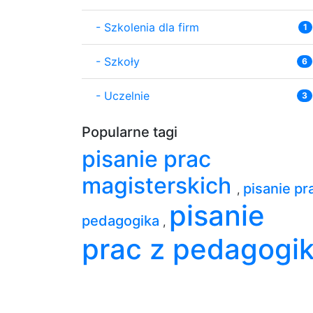
-
Szkolenia dla firm
1
-
Szkoły
6
-
Uczelnie
3
Popularne tagi
pisanie prac
magisterskich
pisanie pr
,
pisanie
pedagogika
,
prac z pedagogik