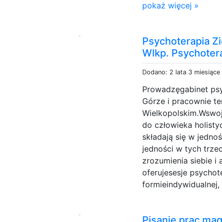
pokaż więcej »
Psychoterapia Z
Wlkp. Psychotera
Dodano: 2 lata 3 miesiące
Prowadzęgabinet psy
Górze i pracownie t
Wielkopolskim.Wswo
do człowieka holistyc
składają się w jedn
jedności w tych trze
zrozumienia siebie i
oferujesesje psychot
formieindywidualnej,
Pisanie prac mag