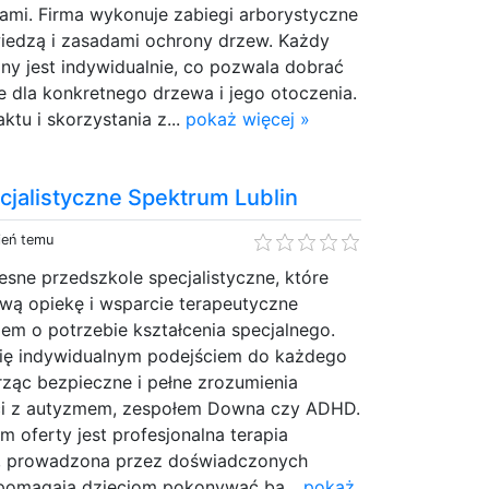
ami. Firma wykonuje zabiegi arborystyczne
wiedzą i zasadami ochrony drzew. Każdy
ny jest indywidualnie, co pozwala dobrać
e dla konkretnego drzewa i jego otoczenia.
tu i skorzystania z...
pokaż więcej »
cjalistyczne Spektrum Lublin
ień temu
sne przedszkole specjalistyczne, które
ą opiekę i wsparcie terapeutyczne
em o potrzebie kształcenia specjalnego.
ię indywidualnym podejściem do każdego
ząc bezpieczne i pełne zrozumienia
eci z autyzmem, zespołem Downa czy ADHD.
oferty jest profesjonalna terapia
n, prowadzona przez doświadczonych
y pomagają dzieciom pokonywać ba...
pokaż