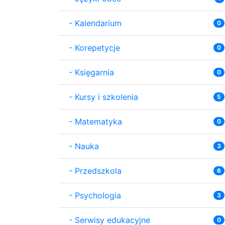
-
Kalendarium
0
-
Korepetycje
0
-
Księgarnia
0
-
Kursy i szkolenia
5
-
Matematyka
0
-
Nauka
3
-
Przedszkola
6
-
Psychologia
3
-
Serwisy edukacyjne
0