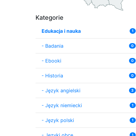
Kategorie
Edukacja i nauka
1
-
Badania
0
-
Ebooki
0
-
Historia
0
-
Język angielski
3
-
Język niemiecki
1
-
Język polski
1
-
Języki obce
1