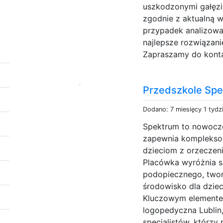
uszkodzonymi gałęzi
zgodnie z aktualną 
przypadek analizowa
najlepsze rozwiązani
Zapraszamy do kontak
Przedszkole Spe
Dodano: 7 miesięcy 1 tydz
Spektrum to nowocze
zapewnia kompleksow
dzieciom z orzeczeni
Placówka wyróżnia s
podopiecznego, twor
środowisko dla dzi
Kluczowym elementem 
logopedyczna Lubli
specjalistów, którz