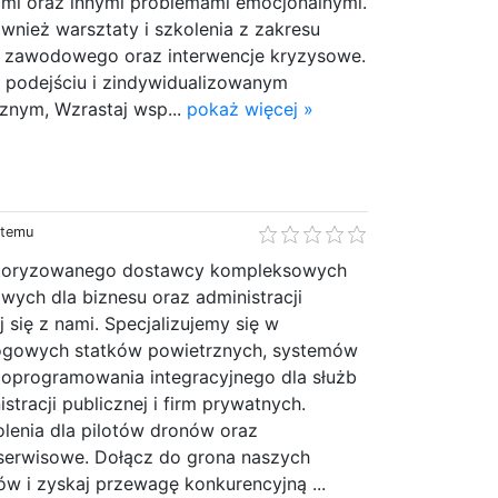
iami oraz innymi problemami emocjonalnymi.
nież warsztaty i szkolenia z zakresu
i zawodowego oraz interwencje kryzysowe.
u podejściu i zindywidualizowanym
nym, Wzrastaj wsp...
pokaż więcej »
 temu
autoryzowanego dostawcy kompleksowych
ych dla biznesu oraz administracji
j się z nami. Specjalizujemy się w
łogowych statków powietrznych, systemów
oprogramowania integracyjnego dla służb
tracji publicznej i firm prywatnych.
lenia dla pilotów dronów oraz
 serwisowe. Dołącz do grona naszych
w i zyskaj przewagę konkurencyjną ...