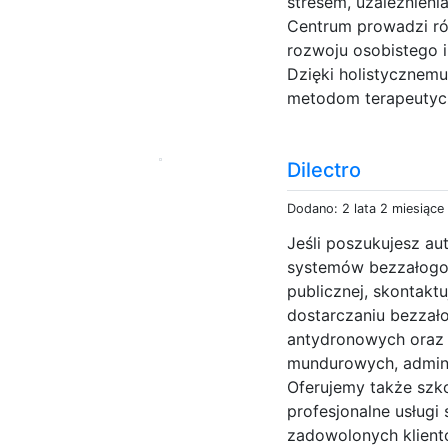
stresem, uzależnien
Centrum prowadzi rów
rozwoju osobistego 
Dzięki holistycznem
metodom terapeutycz
Dilectro
Dodano: 2 lata 2 miesiące
Jeśli poszukujesz 
systemów bezzałogow
publicznej, skontaktu
dostarczaniu bezza
antydronowych oraz 
mundurowych, adminis
Oferujemy także szko
profesjonalne usługi
zadowolonych klientó