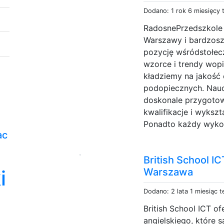
Dodano: 1 rok 6 miesięcy
RadosnePrzedszkole i
Warszawy i bardzos
pozycję wśródstołec
wzorce i trendy wop
kładziemy na jakość 
podopiecznych. Nau
doskonale przygotow
kwalifikacje i wykszt
Ponadto każdy wykon
ac
British School IC
i
Warszawa
Dodano: 2 lata 1 miesiąc 
British School ICT o
angielskiego, które 