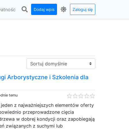
watnośc
Dodaj wpis
Zaloguj się
Sortuj:
gi Arborystyczne i Szkolenia dla
odnie temu
 jeden z najważniejszych elementów oferty
powiednio przeprowadzone cięcia
rzewa w dobrej kondycji oraz zapobiegają
ń związanych z suchymi lub