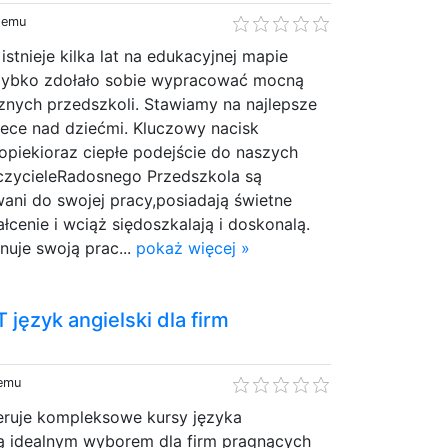
 temu
stnieje kilka lat na edukacyjnej mapie
zybko zdołało sobie wypracować mocną
znych przedszkoli. Stawiamy na najlepsze
iece nad dziećmi. Kluczowy nacisk
opiekioraz ciepłe podejście do naszych
czycieleRadosnego Przedszkola są
ani do swojej pracy,posiadają świetne
ałcenie i wciąż siędoszkalają i doskonalą.
uje swoją prac...
pokaż więcej »
T język angielski dla firm
temu
feruje kompleksowe kursy języka
są idealnym wyborem dla firm pragnących