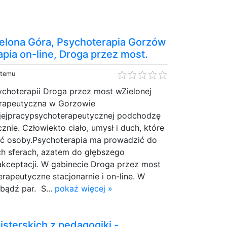
ielona Góra, Psychoterapia Gorzów
pia on-line, Droga przez most.
 temu
choterapii Droga przez most wZielonej
erapeutyczna w Gorzowie
jejpracypsychoterapeutycznej podchodzę
znie. Człowiekto ciało, umysł i duch, które
ość osoby.Psychoterapia ma prowadzić do
ch sferach, azatem do głębszego
 akceptacji. W gabinecie Droga przez most
erapeutyczne stacjonarnie i on-line. W
 bądź par. S...
pokaż więcej »
isterskich z pedagogiki -