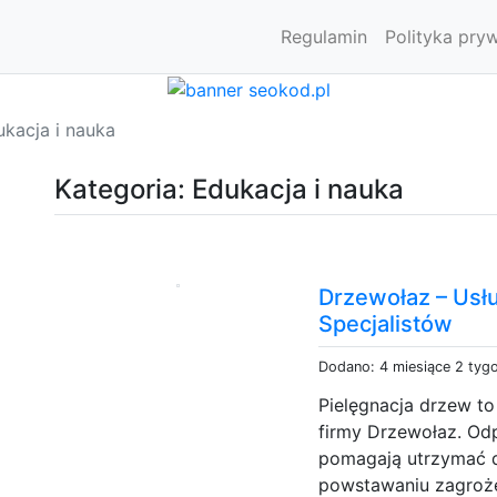
Regulamin
Polityka pry
kacja i nauka
Kategoria: Edukacja i nauka
Drzewołaz – Usłu
Specjalistów
Dodano: 4 miesiące 2 tyg
Pielęgnacja drzew to
firmy Drzewołaz. Od
pomagają utrzymać d
powstawaniu zagroże