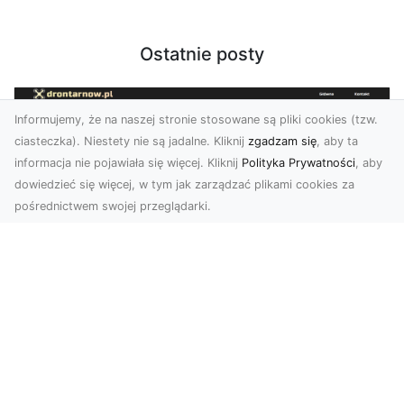
Ostatnie posty
Informujemy, że na naszej stronie stosowane są pliki cookies (tzw.
ciasteczka). Niestety nie są jadalne. Kliknij
zgadzam się
, aby ta
informacja nie pojawiała się więcej. Kliknij
Polityka Prywatności
, aby
dowiedzieć się więcej, w tym jak zarządzać plikami cookies za
pośrednictwem swojej przeglądarki.
Zdjęcia dronem Tarnów – Twórz
wyjątkowe materiały z lotu ptaka
Współczesna technologia dronowa otwiera przed
nami niesamowite możliwości. Fotografia i