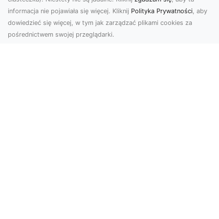
informacja nie pojawiała się więcej. Kliknij
Polityka Prywatności
, aby
dowiedzieć się więcej, w tym jak zarządzać plikami cookies za
pośrednictwem swojej przeglądarki.
Zdjęcia dronem Tarnów – Twórz
wyjątkowe materiały z lotu ptaka
Współczesna technologia dronowa otwiera przed
nami niesamowite możliwości. Fotografia i
filmowanie...
FHU XMar – Niezawodna Pomoc
Drogowa w Radomiu dla Każdego
Kierowcy