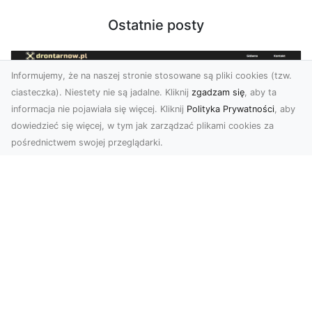
Ostatnie posty
Informujemy, że na naszej stronie stosowane są pliki cookies (tzw.
ciasteczka). Niestety nie są jadalne. Kliknij
zgadzam się
, aby ta
informacja nie pojawiała się więcej. Kliknij
Polityka Prywatności
, aby
dowiedzieć się więcej, w tym jak zarządzać plikami cookies za
pośrednictwem swojej przeglądarki.
Zdjęcia dronem Tarnów – Twórz
wyjątkowe materiały z lotu ptaka
Współczesna technologia dronowa otwiera przed
nami niesamowite możliwości. Fotografia i
filmowanie...