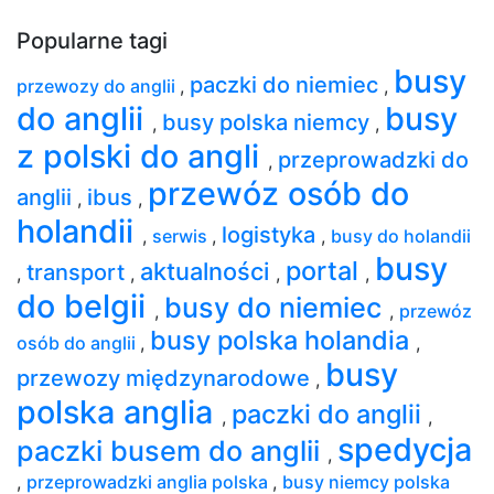
Popularne tagi
busy
paczki do niemiec
przewozy do anglii
,
,
do anglii
busy
busy polska niemcy
,
,
z polski do angli
przeprowadzki do
,
przewóz osób do
anglii
ibus
,
,
holandii
logistyka
,
serwis
,
,
busy do holandii
busy
portal
aktualności
transport
,
,
,
,
do belgii
busy do niemiec
,
,
przewóz
busy polska holandia
osób do anglii
,
,
busy
przewozy międzynarodowe
,
polska anglia
paczki do anglii
,
,
spedycja
paczki busem do anglii
,
,
przeprowadzki anglia polska
,
busy niemcy polska