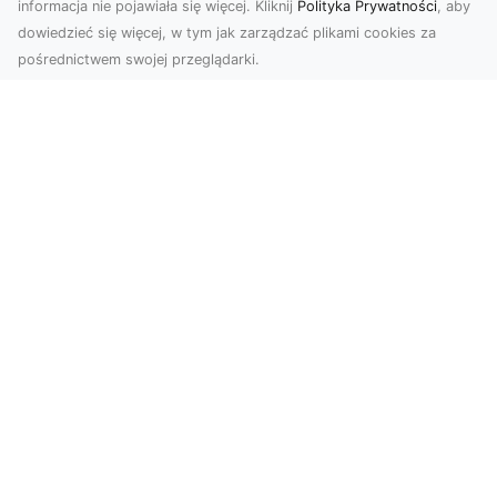
informacja nie pojawiała się więcej. Kliknij
Polityka Prywatności
, aby
dowiedzieć się więcej, w tym jak zarządzać plikami cookies za
pośrednictwem swojej przeglądarki.
Zdjęcia dronem Tarnów – Twórz
wyjątkowe materiały z lotu ptaka
Współczesna technologia dronowa otwiera przed
nami niesamowite możliwości. Fotografia i
filmowanie...