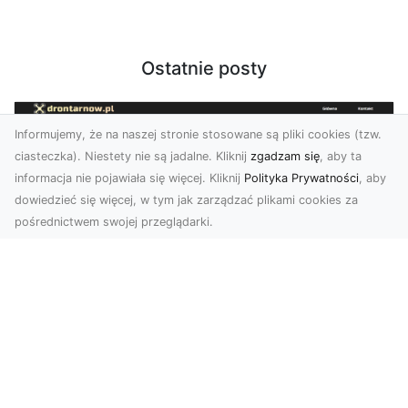
Ostatnie posty
Informujemy, że na naszej stronie stosowane są pliki cookies (tzw.
ciasteczka). Niestety nie są jadalne. Kliknij
zgadzam się
, aby ta
informacja nie pojawiała się więcej. Kliknij
Polityka Prywatności
, aby
dowiedzieć się więcej, w tym jak zarządzać plikami cookies za
pośrednictwem swojej przeglądarki.
Zdjęcia dronem Tarnów – Twórz
wyjątkowe materiały z lotu ptaka
Współczesna technologia dronowa otwiera przed