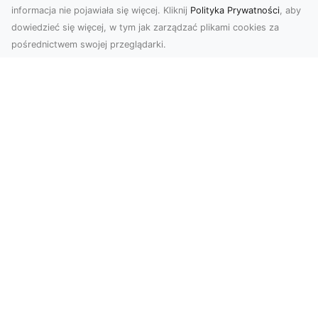
informacja nie pojawiała się więcej. Kliknij
Polityka Prywatności
, aby
dowiedzieć się więcej, w tym jak zarządzać plikami cookies za
pośrednictwem swojej przeglądarki.
Zdjęcia dronem Tarnów – Twórz
wyjątkowe materiały z lotu ptaka
Współczesna technologia dronowa otwiera przed
nami niesamowite możliwości. Fotografia i
filmowanie...