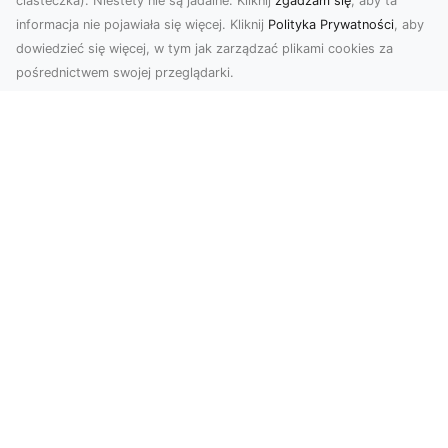
ciasteczka). Niestety nie są jadalne. Kliknij
zgadzam się
, aby ta
informacja nie pojawiała się więcej. Kliknij
Polityka Prywatności
, aby
dowiedzieć się więcej, w tym jak zarządzać plikami cookies za
pośrednictwem swojej przeglądarki.
Zdjęcia dronem Tarnów – Twórz
wyjątkowe materiały z lotu ptaka
Współczesna technologia dronowa otwiera przed
nami niesamowite możliwości. Fotografia i
filmowanie...