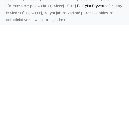
informacja nie pojawiała się więcej. Kliknij
Polityka Prywatności
, aby
dowiedzieć się więcej, w tym jak zarządzać plikami cookies za
pośrednictwem swojej przeglądarki.
Zdjęcia dronem Tarnów – Twórz
wyjątkowe materiały z lotu ptaka
Współczesna technologia dronowa otwiera przed
nami niesamowite możliwości. Fotografia i
filmowanie...