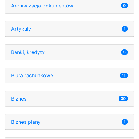
Archiwizacja dokumentów
0
Artykuły
1
Banki, kredyty
3
Biura rachunkowe
11
Biznes
30
Biznes plany
1