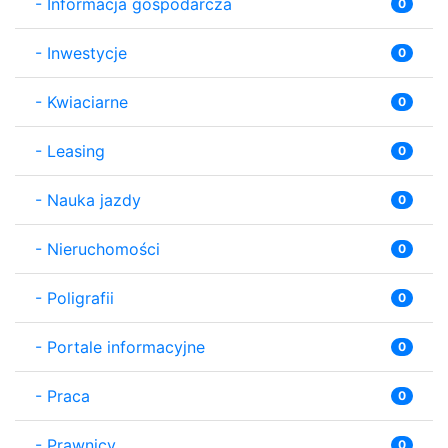
-
Informacja gospodarcza
0
-
Inwestycje
0
-
Kwiaciarne
0
-
Leasing
0
-
Nauka jazdy
0
-
Nieruchomości
0
-
Poligrafii
0
-
Portale informacyjne
0
-
Praca
0
-
Prawnicy
0