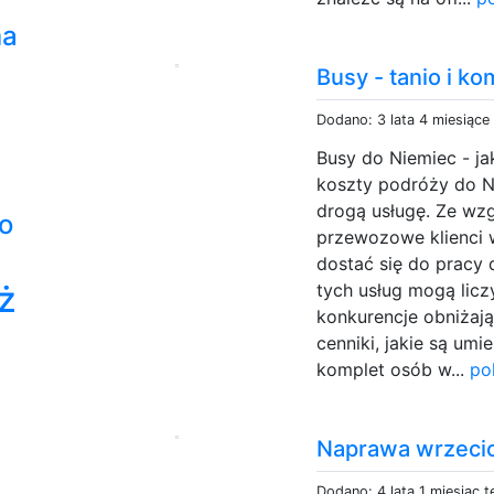
ma
Busy - tanio i k
Dodano: 3 lata 4 miesiące
Busy do Niemiec - j
koszty podróży do N
drogą usługę. Ze wzg
o
przewozowe klienci 
dostać się do pracy 
ż
tych usług mogą licz
konkurencje obniżają
cenniki, jakie są um
komplet osób w...
po
Naprawa wrzeci
Dodano: 4 lata 1 miesiąc 