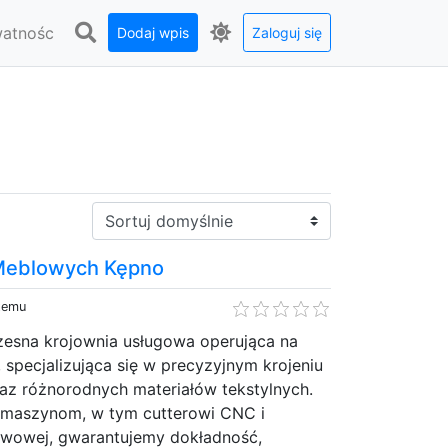
watnośc
Dodaj wpis
Zaloguj się
Sortuj:
 Meblowych Kępno
 temu
sna krojownia usługowa operująca na
, specjalizująca się w precyzyjnym krojeniu
raz różnorodnych materiałów tekstylnych.
maszynom, w tym cutterowi CNC i
twowej, gwarantujemy dokładność,