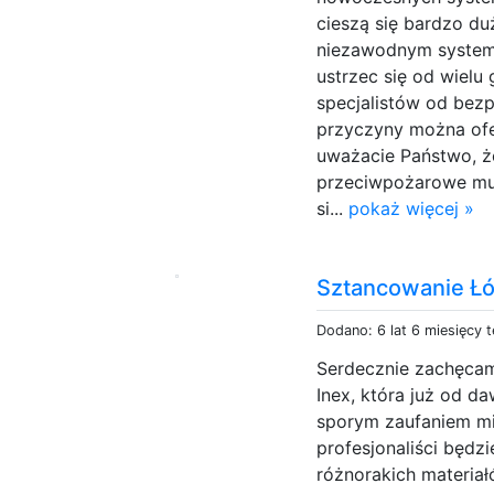
cieszą się bardzo d
niezawodnym syste
ustrzec się od wielu
specjalistów od bez
przyczyny można ofe
uważacie Państwo, ż
przeciwpożarowe mu
si...
pokaż więcej »
Sztancowanie Ł
Dodano: 6 lat 6 miesięcy 
Serdecznie zachęcam
Inex, która już od da
sporym zaufaniem mi
profesjonaliści będ
różnorakich materiał