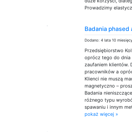
duże korzyści, dlateg
Prowadzimy elastycz
Badania phased 
Dodano: 4 lata 10 miesięc
Przedsiębiorstwo Kol
oprócz tego do dnia 
zaufaniem klientów.
pracowników a opró
Klienci nie muszą ma
magnetyczno – prosz
Badania nieniszczące
różnego typu wyrob
spawaniu i innym met
pokaż więcej »