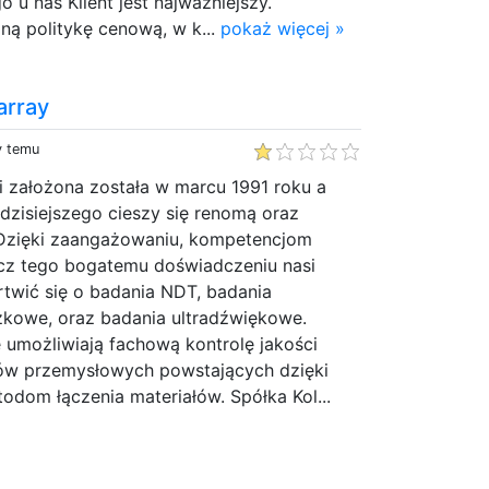
o u nas Klient jest najważniejszy.
ną politykę cenową, w k...
pokaż więcej »
array
y temu
i założona została w marcu 1991 roku a
dzisiejszego cieszy się renomą oraz
 Dzięki zaangażowaniu, kompetencjom
cz tego bogatemu doświadczeniu nasi
rtwić się o badania NDT, badania
kowe, oraz badania ultradźwiękowe.
 umożliwiają fachową kontrolę jakości
ów przemysłowych powstających dzięki
odom łączenia materiałów. Spółka Kol...