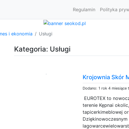
Regulamin
Polityka pry
znes i ekonomia
Usługi
Kategoria: Usługi
Krojownia Skór
Dodano: 1 rok 4 miesiące
EUROTEX to nowocze
terenie Kępnai okolic
tapicerkimeblowej o
Dziękinowoczesnym 
lagowarcewielowars