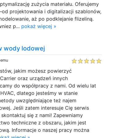
tymalizację zużycia materiału. Oferujemy
od projektowania i digitalizacji szablonów,
odelowanie, aż po podklejanie flizeliną.
niez p...
pokaż więcej »
w wody lodowej
 temu
listów, jakim możesz powierzyć
 Carrier oraz urządzeń innych
amy do współpracy z nami. Od wielu lat
 HVAC, dlatego jesteśmy w stanie
etody uwzględniające też najem
ej. Jeśli zatem interesuje Cię serwis
 skontaktuj się z nami! Zapewniamy
wo techniczne z obszaru, jakim jest
ową. Informacje o naszej pracy można
okaż więcej »