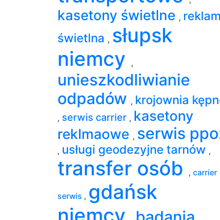
kasetony świetlne
rekla
,
słupsk
świetlna
,
niemcy
,
unieszkodliwianie
odpadów
krojownia kępn
,
kasetony
serwis carrier
,
,
serwis ppo
reklmaowe
,
usługi geodezyjne tarnów
,
,
transfer osób
,
carrier
gdańsk
serwis
,
niemcy
badania
,