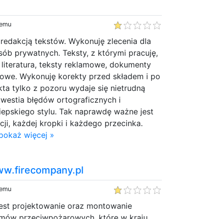
temu
i redakcją tekstów. Wykonuję zlecenia dla
sób prywatnych. Teksty, z którymi pracuję,
literatura, teksty reklamowe, dokumenty
kowe. Wykonuję korekty przed składem i po
kta tylko z pozoru wydaje się nietrudną
 kwestia błędów ortograficznych i
iepskiego stylu. Tak naprawdę ważne jest
cji, każdej kropki i każdego przecinka.
pokaż więcej »
ww.firecompany.pl
temu
jest projektowanie oraz montowanie
mów przeciwpożarowych, które w kraju