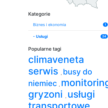
Kategorie
Biznes i ekonomia
1
-
Usługi
24
Popularne tagi
climaveneta
serwis
busy do
,
monitorin
niemiec
,
gryzoni
usługi
,
transportowe
,