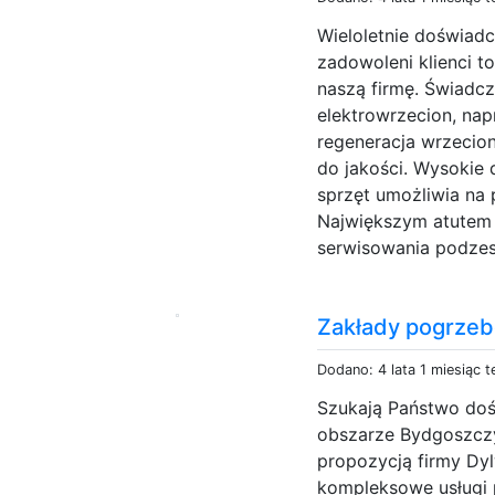
Wieloletnie doświad
zadowoleni klienci t
naszą firmę. Świadcz
elektrowrzecion, na
regeneracja wrzecio
do jakości. Wysokie 
sprzęt umożliwia na
Największym atutem 
serwisowania podze
Zakłady pogrze
Dodano: 4 lata 1 miesiąc 
Szukają Państwo do
obszarze Bydgoszczy?
propozycją firmy Dyl
kompleksowe usługi