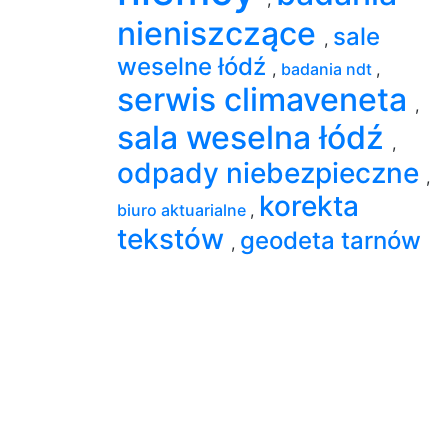
nieniszczące
sale
,
weselne łódź
,
badania ndt
,
serwis climaveneta
,
sala weselna łódź
,
odpady niebezpieczne
,
korekta
biuro aktuarialne
,
tekstów
geodeta tarnów
,