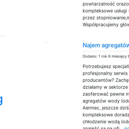
powtarzalność orazop
kompleksowe usługi –
przez stopniowanie,m
Współpracujemy głów
Najem agregató
Dodano: 1 rok 6 miesięcy
Potrzebujesz specja
profesjonalny serwis
producentów? Zachęc
działamy w sektorze
zaoferować pewne m
g
agregatów wody lodow
Aermec, jeszcze dziś
kompleksowe doradzt
chłodzenie wodą lod
znaleźć są na ofi...
p