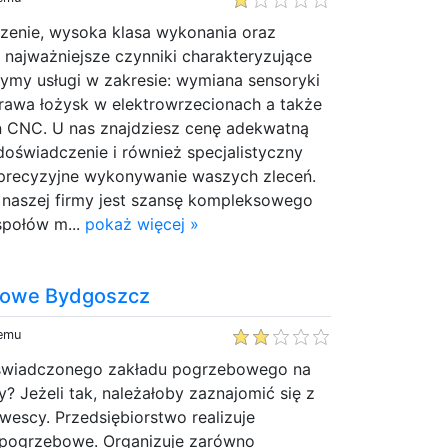
czenie, wysoka klasa wykonania oraz
o najważniejsze czynniki charakteryzujące
ymy usługi w zakresie: wymiana sensoryki
prawa łożysk w elektrowrzecionach a także
n CNC. U nas znajdziesz cenę adekwatną
doświadczenie i również specjalistyczny
 precyzyjne wykonywanie waszych zleceń.
naszej firmy jest szansę kompleksowego
społów m...
pokaż więcej »
bowe Bydgoszcz
temu
świadczonego zakładu pogrzebowego na
 Jeżeli tak, należałoby zaznajomić się z
wescy. Przedsiębiorstwo realizuje
 pogrzebowe. Organizuje zarówno