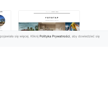
pojawiała się więcej. Kliknij
Polityka Prywatności
, aby dowiedzieć się
Delikatna i subtelna
tapeta jak koronka
o
hitem aranżacyjnym
tego sezonu!
Koronkowy materiał
wy
zachwyca od zawsze. Jego
tu
struktura bowiem kusi
uzu
swoją subtelnością i
delikatnoś...