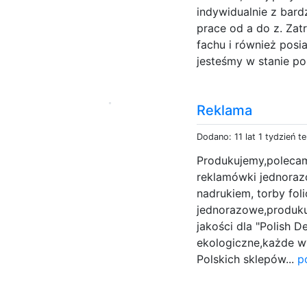
indywidualnie z ba
prace od a do z. Zat
fachu i również posi
jesteśmy w stanie po
Reklama
Dodano: 11 lat 1 tydzień t
Produkujemy,polecam
reklamówki jednoraz
nadrukiem, torby fol
jednorazowe,produku
jakości dla "Polish 
ekologiczne,każde wys
Polskich sklepów...
p