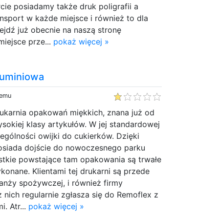
rcie posiadamy także druk poligrafii a
nsport w każde miejsce i również to dla
jdź już obecnie na naszą stronę
miejsce prze...
pokaż więcej »
aluminiowa
temu
rukarnia opakowań miękkich, znana już od
ysokiej klasy artykułów. W jej standardowej
ególności owijki do cukierków. Dzięki
osiada dojście do nowoczesnego parku
tkie powstające tam opakowania są trwałe
konane. Klientami tej drukarni są przede
anży spożywczej, i również firmy
z nich regularnie zgłasza się do Remoflex z
. Atr...
pokaż więcej »