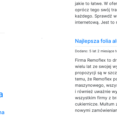
jakie to łatwe. W ofe
oprócz tego swój tra
każdego. Sprawdź we
internetową. Jest to 
Najlepsza folia 
Dodano: 5 lat 2 miesiące 
Firma Remoflex to d
wielu lat ze swojej w
propozycji są w szcz
temu, że Remoflex p
maszynowego, wszys
i również uważnie wy
a
wszystkim firmy z br
cukiernicze. Multum 
nowymi zamówieniami
na