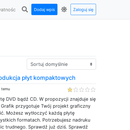
watnośc
Dodaj wpis
Zaloguj się
Sortuj:
rodukcja płyt kompaktowych
y temu
ytę DVD bądź CD. W propozycji znajduje się
 Grafik przygotuje Twój projekt graficzny
bić. Możesz wytłoczyć każdą płytę
tkich formatach. Potrzebujesz nadruku
 nic trudnego. Sprawdź już dziś. Sprawdź