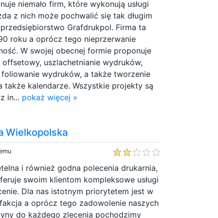
uje niemało firm, które wykonują usługi
ażda z nich może pochwalić się tak długim
przedsiębiorstwo Grafdrukpol. Firma ta
90 roku a oprócz tego nieprzerwanie
lność. W swojej obecnej formie proponuje
 offsetowy, uszlachetnianie wydruków,
foliowanie wydruków, a także tworzenie
a także kalendarze. Wszystkie projekty są
 in...
pokaż więcej »
a Wielkopolska
temu
elna i również godna polecenia drukarnia,
oferuje swoim klientom kompleksowe usługi
enie. Dla nas istotnym priorytetem jest w
sfakcja a oprócz tego zadowolenie naszych
yczyny do każdego zlecenia pochodzimy