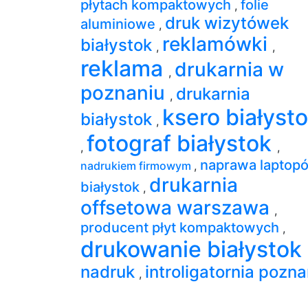
płytach kompaktowych
folie
,
druk wizytówek
aluminiowe
,
reklamówki
białystok
,
,
reklama
drukarnia w
,
poznaniu
drukarnia
,
ksero białyst
białystok
,
fotograf białystok
,
,
naprawa laptop
nadrukiem firmowym
,
drukarnia
białystok
,
offsetowa warszawa
,
producent płyt kompaktowych
,
drukowanie białystok
nadruk
introligatornia pozn
,