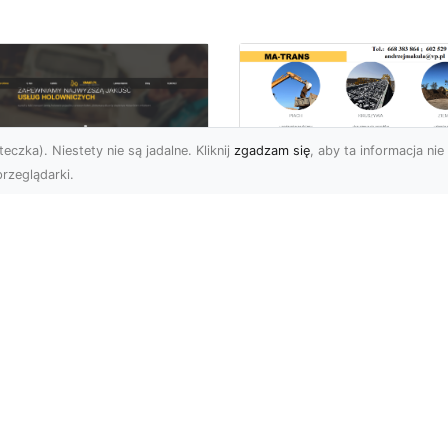
eczka). Niestety nie są jadalne. Kliknij
zgadzam się
, aby ta informacja nie 
rzeglądarki.
Wywóz Gruzu i
Odpadów
U XMar –
Budowlanych w
ezawodna Pomoc
Radomiu – Dlaczeg
ogowa w Radomiu
Warto Zlecić to
a Każdego Kierowcy
Profesjonalistom?
U XMar – Zawsze
Wywóz Gruzu – Kluczo
owi, Zawsze Blisko
Element Każdego Projek
et najbardziej
Budowlanego Wywóz gr
planowana podróż może
to nieodłączna część
tać zakłócon...