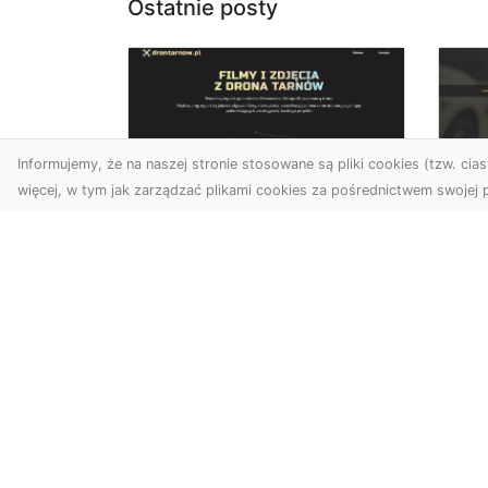
Ostatnie posty
Informujemy, że na naszej stronie stosowane są pliki cookies (tzw. ciast
więcej, w tym jak zarządzać plikami cookies za pośrednictwem swojej p
Zdjęcia dronem
FH
Tarnów – Twórz
Ni
wyjątkowe materiały z
Dr
lotu ptaka
dl
Współczesna technologia
FH
dronowa otwiera przed
Got
nami niesamowite
Naw
możliwości. Fotografia i
za
filmowanie...
zos