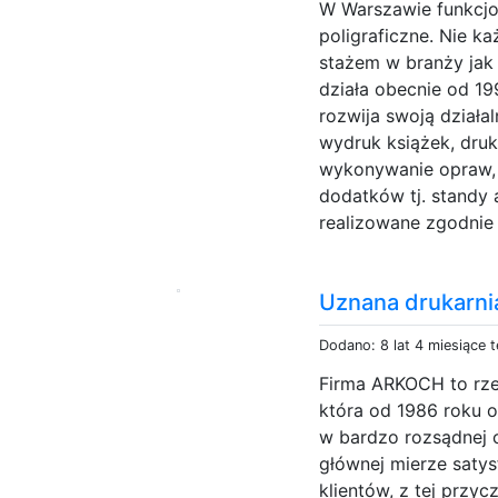
W Warszawie funkcjon
poligraficzne. Nie k
stażem w branży jak 
działa obecnie od 19
rozwija swoją działa
wydruk książek, druk
wykonywanie opraw, 
dodatków tj. standy 
realizowane zgodnie z
Uznana drukarni
Dodano: 8 lat 4 miesiące 
Firma ARKOCH to rzet
która od 1986 roku 
w bardzo rozsądnej c
głównej mierze saty
klientów, z tej prz