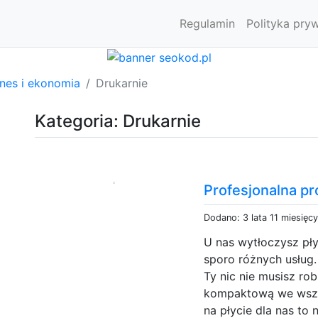
Regulamin
Polityka pry
znes i ekonomia
Drukarnie
Kategoria: Drukarnie
Profesjonalna p
Dodano: 3 lata 11 miesięc
U nas wytłoczysz pł
sporo różnych usług.
Ty nic nie musisz ro
kompaktową we wszys
na płycie dla nas to