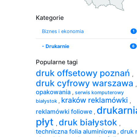
Kategorie
Biznes i ekonomia
1
-
Drukarnie
6
Popularne tagi
druk offsetowy poznań
,
druk cyfrowy warszawa
,
opakowania
,
serwis komputerowy
kraków reklamówki
białystok
,
,
drukarni
reklamówki foliowe
,
płyt
druk białystok
,
,
techniczna folia aluminiowa
druk 
,