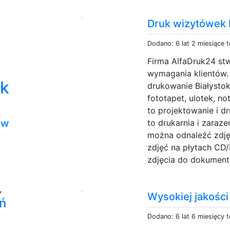
Druk wizytówek 
Dodano: 6 lat 2 miesiące 
Firma AlfaDruk24 st
wymagania klientów. 
ok
drukowanie Białysto
fototapet, ulotek, n
to projektowanie i d
ów
to drukarnia i zaraz
można odnaleźć zdję
zdjęć na płytach CD
zdjęcia do dokumentó
,
Wysokiej jakośc
ań
Dodano: 6 lat 6 miesięcy 