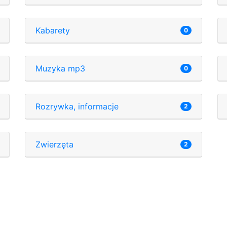
Kabarety
0
Muzyka mp3
0
Rozrywka, informacje
2
Zwierzęta
2