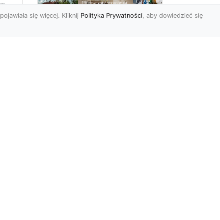
pojawiała się więcej. Kliknij
Polityka Prywatności
, aby dowiedzieć się
Delikatna i subtelna
tapeta jak koronka
o
hitem aranżacyjnym
tego sezonu!
Koronkowy materiał
wy
zachwyca od zawsze. Jego
tu
struktura bowiem kusi
uzu
swoją subtelnością i
delikatnoś...
r