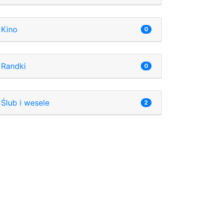
Kino
0
Randki
0
Ślub i wesele
2