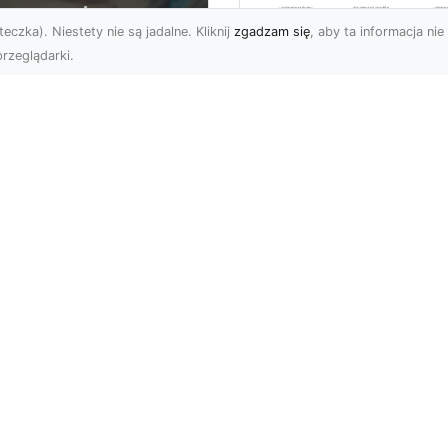
eczka). Niestety nie są jadalne. Kliknij
zgadzam się
, aby ta informacja nie 
rzeglądarki.
Wywóz Gruzu i
Odpadów
U XMar –
Budowlanych w
ezawodna Pomoc
Radomiu – Dlaczeg
ogowa w Radomiu
Warto Zlecić to
a Każdego Kierowcy
Profesjonalistom?
U XMar – Zawsze
Wywóz Gruzu – Kluczo
owi, Zawsze Blisko
Element Każdego Projek
et najbardziej
Budowlanego Wywóz gr
planowana podróż może
to nieodłączna część
tać zakłócon...
każd...
Subskrybuj newslette