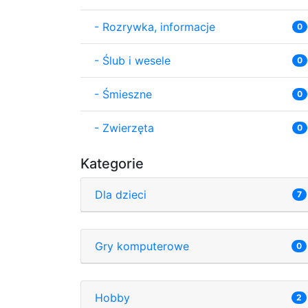
-
Rozrywka, informacje
0
-
Ślub i wesele
0
-
Śmieszne
0
-
Zwierzęta
0
Kategorie
Dla dzieci
7
Gry komputerowe
0
Hobby
2