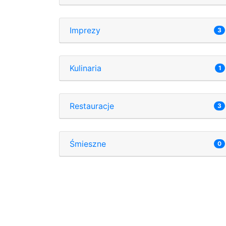
Imprezy
3
Kulinaria
1
Restauracje
3
Śmieszne
0