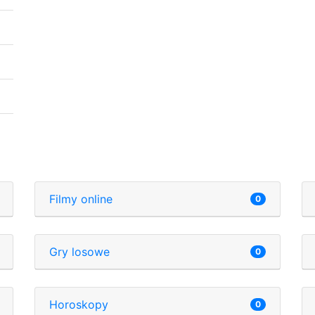
Filmy online
0
Gry losowe
0
Horoskopy
0