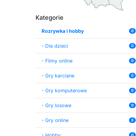
Kategorie
Rozrywka i hobby
0
-
Dla dzieci
0
-
Filmy online
0
-
Gry karciane
0
-
Gry komputerowe
0
-
Gry losowe
0
-
Gry online
0
-
Hobby
0