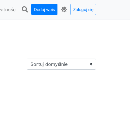
watnośc
Dodaj wpis
Zaloguj się
Sortuj: