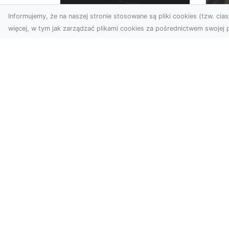
Informujemy, że na naszej stronie stosowane są pliki cookies (tzw. ciast
więcej, w tym jak zarządzać plikami cookies za pośrednictwem swojej p
Zdjęcia dronem
FH
Tarnów – Twórz
Ni
wyjątkowe materiały z
Dr
lotu ptaka
dl
Współczesna technologia
FH
dronowa otwiera przed
Got
nami niesamowite
Naw
możliwości. Fotografia i
za
filmowanie...
zos
Kataloga.pl - katalog stron