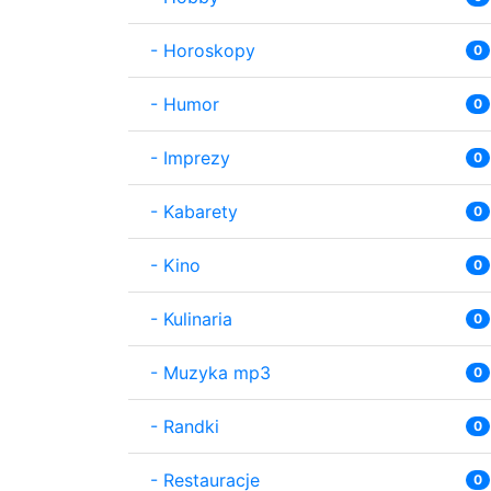
-
Horoskopy
0
-
Humor
0
-
Imprezy
0
-
Kabarety
0
-
Kino
0
-
Kulinaria
0
-
Muzyka mp3
0
-
Randki
0
-
Restauracje
0