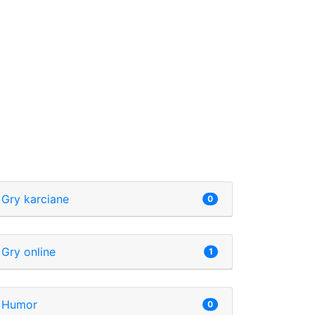
Gry karciane
0
Gry online
1
Humor
0