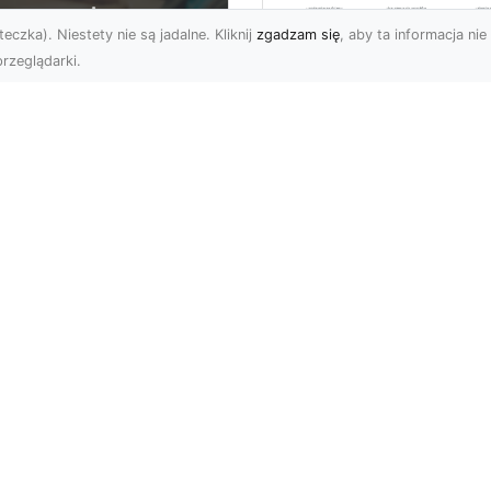
eczka). Niestety nie są jadalne. Kliknij
zgadzam się
, aby ta informacja nie 
rzeglądarki.
Wywóz Gruzu i
Odpadów
U XMar –
Budowlanych w
ezawodna Pomoc
Radomiu – Dlaczeg
ogowa w Radomiu
Warto Zlecić to
a Każdego Kierowcy
Profesjonalistom?
U XMar – Zawsze
Wywóz Gruzu – Kluczo
owi, Zawsze Blisko
Element Każdego Projek
et najbardziej
Budowlanego Wywóz gr
planowana podróż może
to nieodłączna część
tać zakłócon...
każd...
Subskrybuj newslette