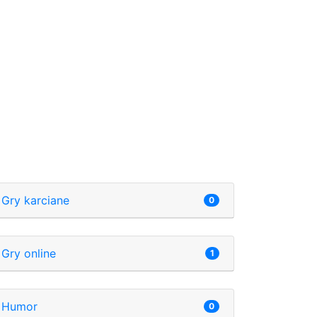
Gry karciane
0
Gry online
1
Humor
0