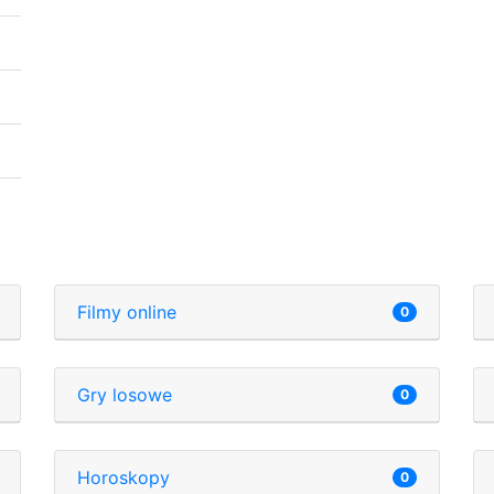
Filmy online
0
Gry losowe
0
Horoskopy
0