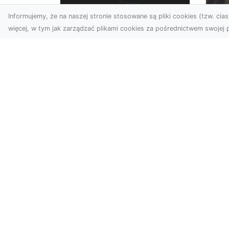
Informujemy, że na naszej stronie stosowane są pliki cookies (tzw. ciast
więcej, w tym jak zarządzać plikami cookies za pośrednictwem swojej p
Zdjęcia dronem
FH
Tarnów – Twórz
Ni
wyjątkowe materiały z
Dr
lotu ptaka
dl
Współczesna technologia
FH
dronowa otwiera przed
Got
nami niesamowite
Naw
możliwości. Fotografia i
za
filmowanie...
zos
Kataloga.pl - katalog stron