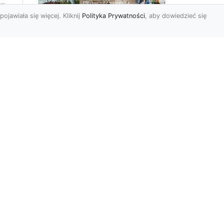
pojawiała się więcej. Kliknij
Polityka Prywatności
, aby dowiedzieć się
Delikatna i subtelna
tapeta jak koronka
o
hitem aranżacyjnym
tego sezonu!
Koronkowy materiał
wy
zachwyca od zawsze. Jego
tu
struktura bowiem kusi
uzu
swoją subtelnością i
delikatnoś...
r