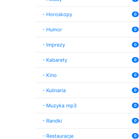
-
Horoskopy
0
-
Humor
0
-
Imprezy
0
-
Kabarety
0
-
Kino
0
-
Kulinaria
0
-
Muzyka mp3
0
-
Randki
0
-
Restauracje
0