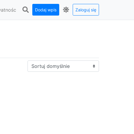
watnośc
Dodaj wpis
Zaloguj się
Sortuj: