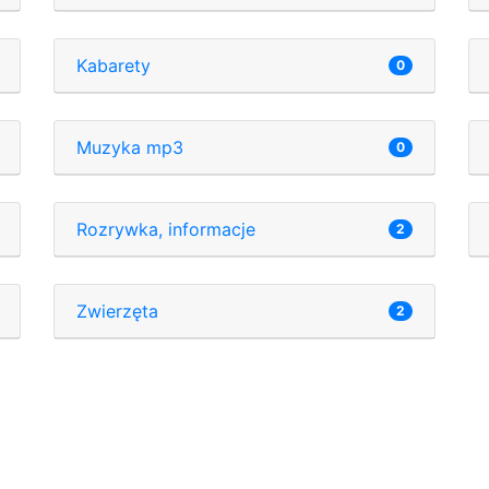
Kabarety
0
Muzyka mp3
0
Rozrywka, informacje
2
Zwierzęta
2