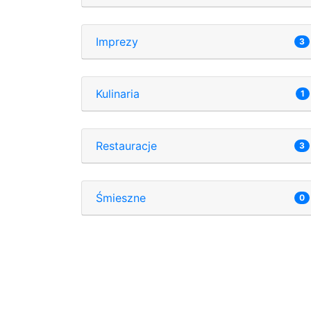
Imprezy
3
Kulinaria
1
Restauracje
3
Śmieszne
0