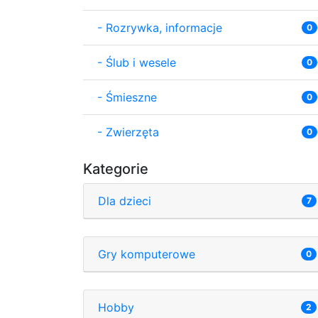
-
Rozrywka, informacje
0
-
Ślub i wesele
0
-
Śmieszne
0
-
Zwierzęta
0
Kategorie
Dla dzieci
7
Gry komputerowe
0
Hobby
2