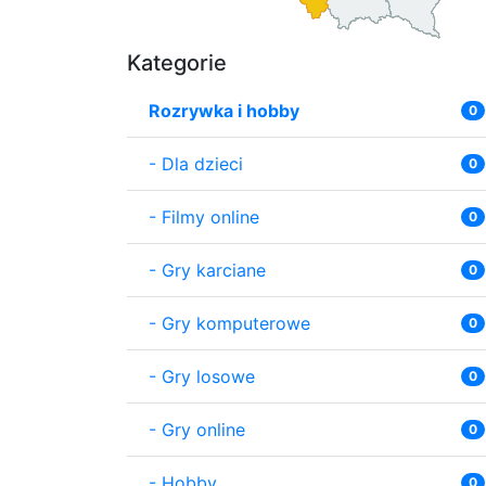
Kategorie
Rozrywka i hobby
0
-
Dla dzieci
0
-
Filmy online
0
-
Gry karciane
0
-
Gry komputerowe
0
-
Gry losowe
0
-
Gry online
0
-
Hobby
0