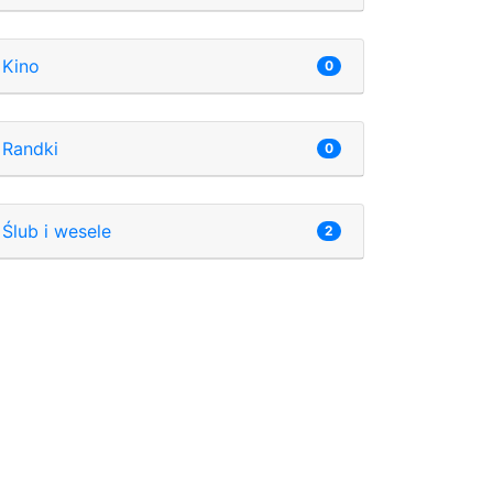
Kino
0
Randki
0
Ślub i wesele
2