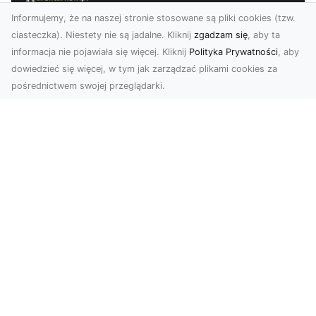
Informujemy, że na naszej stronie stosowane są pliki cookies (tzw.
ciasteczka). Niestety nie są jadalne. Kliknij
zgadzam się
, aby ta
informacja nie pojawiała się więcej. Kliknij
Polityka Prywatności
, aby
dowiedzieć się więcej, w tym jak zarządzać plikami cookies za
pośrednictwem swojej przeglądarki.
Zdjęcia dronem Tarnów – Twórz
wyjątkowe materiały z lotu ptaka
Współczesna technologia dronowa otwiera przed
nami niesamowite możliwości. Fotografia i
filmowanie...