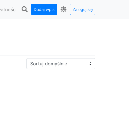
watnośc
Dodaj wpis
Zaloguj się
Sortuj: