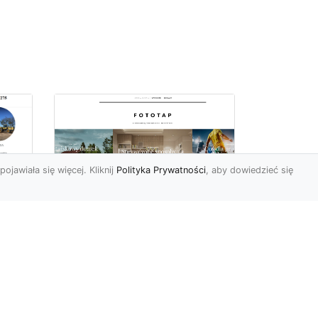
pojawiała się więcej. Kliknij
Polityka Prywatności
, aby dowiedzieć się
Delikatna i subtelna
tapeta jak koronka
o
hitem aranżacyjnym
tego sezonu!
Koronkowy materiał
wy