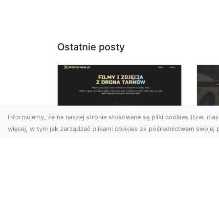
Ostatnie posty
Informujemy, że na naszej stronie stosowane są pliki cookies (tzw. ciast
więcej, w tym jak zarządzać plikami cookies za pośrednictwem swojej p
Zdjęcia dronem
FH
Tarnów – Twórz
Ni
wyjątkowe materiały z
Dr
lotu ptaka
dl
Współczesna technologia
FH
dronowa otwiera przed