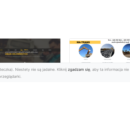
eczka). Niestety nie są jadalne. Kliknij
zgadzam się
, aby ta informacja nie 
rzeglądarki.
Wywóz Gruzu i
Odpadów
U XMar –
Budowlanych w
ezawodna Pomoc
Radomiu – Dlaczeg
ogowa w Radomiu
Warto Zlecić to
a Każdego Kierowcy
Profesjonalistom?
U XMar – Zawsze
Wywóz Gruzu – Kluczo