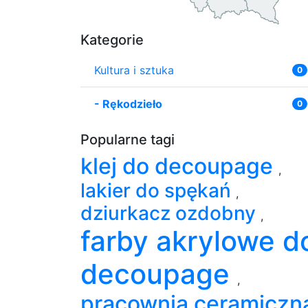
Kategorie
Kultura i sztuka
0
-
Rękodzieło
0
Popularne tagi
klej do decoupage
,
lakier do spękań
,
dziurkacz ozdobny
,
farby akrylowe d
decoupage
,
pracownia ceramiczn