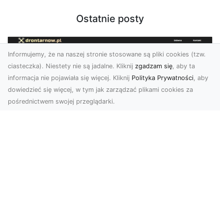
Ostatnie posty
Informujemy, że na naszej stronie stosowane są pliki cookies (tzw.
ciasteczka). Niestety nie są jadalne. Kliknij
zgadzam się
, aby ta
informacja nie pojawiała się więcej. Kliknij
Polityka Prywatności
, aby
dowiedzieć się więcej, w tym jak zarządzać plikami cookies za
pośrednictwem swojej przeglądarki.
Zdjęcia dronem Tarnów – Twórz
wyjątkowe materiały z lotu ptaka
Współczesna technologia dronowa otwiera przed
nami niesamowite możliwości. Fotografia i
filmowanie...