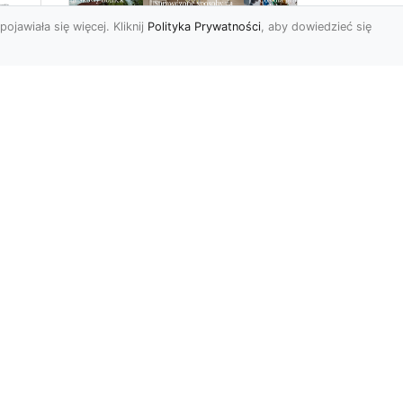
pojawiała się więcej. Kliknij
Polityka Prywatności
, aby dowiedzieć się
Delikatna i subtelna
tapeta jak koronka
o
hitem aranżacyjnym
tego sezonu!
Koronkowy materiał
wy
zachwyca od zawsze. Jego
tu
struktura bowiem kusi
uzu
swoją subtelnością i
delikatnoś...
r