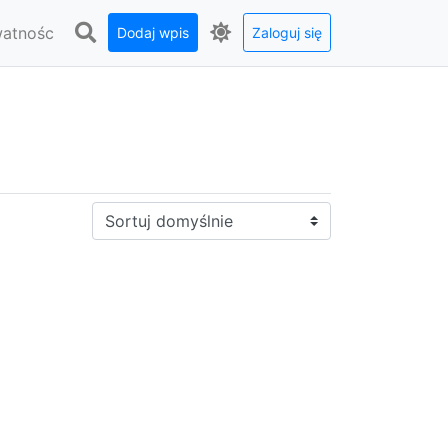
watnośc
Dodaj wpis
Zaloguj się
Sortuj: