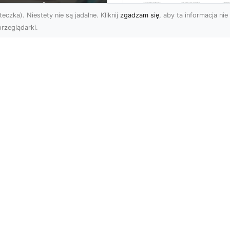
eczka). Niestety nie są jadalne. Kliknij
zgadzam się
, aby ta informacja nie 
rzeglądarki.
Wywóz Gruzu i
Odpadów
U XMar –
Budowlanych w
ezawodna Pomoc
Radomiu – Dlaczeg
ogowa w Radomiu
Warto Zlecić to
a Każdego Kierowcy
Profesjonalistom?
U XMar – Zawsze
Wywóz Gruzu – Kluczo
owi, Zawsze Blisko
Element Każdego Projek
et najbardziej
Budowlanego Wywóz gr
planowana podróż może
to nieodłączna część
tać zakłócon...
każd...
Subskrybuj newslette