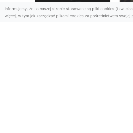
Informujemy, że na naszej stronie stosowane są pliki cookies (tzw. ciast
więcej, w tym jak zarządzać plikami cookies za pośrednictwem swojej p
Zdjęcia dronem
FH
Tarnów – Twórz
Ni
wyjątkowe materiały z
Dr
lotu ptaka
dl
Współczesna technologia
FH
dronowa otwiera przed
Got
nami niesamowite
Naw
możliwości. Fotografia i
za
filmowanie...
zos
Kataloga.pl - katalog stron