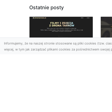
Ostatnie posty
Informujemy, że na naszej stronie stosowane są pliki cookies (tzw. ciast
więcej, w tym jak zarządzać plikami cookies za pośrednictwem swojej p
Zdjęcia dronem
FH
Tarnów – Twórz
Ni
wyjątkowe materiały z
Dr
lotu ptaka
dl
Współczesna technologia
FH
dronowa otwiera przed
Got
nami niesamowite
Naw
możliwości. Fotografia i
za
filmowanie...