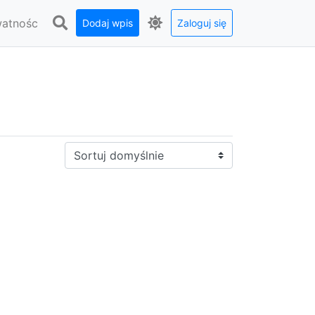
watnośc
Dodaj wpis
Zaloguj się
Sortuj: