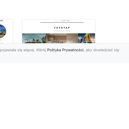
pojawiała się więcej. Kliknij
Polityka Prywatności
, aby dowiedzieć się
Delikatna i subtelna
tapeta jak koronka
o
hitem aranżacyjnym
tego sezonu!
Koronkowy materiał
wy
zachwyca od zawsze. Jego
tu
struktura bowiem kusi
uzu
swoją subtelnością i