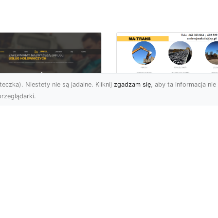
eczka). Niestety nie są jadalne. Kliknij
zgadzam się
, aby ta informacja nie 
rzeglądarki.
Wywóz Gruzu i
Odpadów
U XMar –
Budowlanych w
ezawodna Pomoc
Radomiu – Dlaczeg
ogowa w Radomiu
Warto Zlecić to
a Każdego Kierowcy
Profesjonalistom?
U XMar – Zawsze
Wywóz Gruzu – Kluczo
owi, Zawsze Blisko
Element Każdego Projek
et najbardziej
Budowlanego Wywóz gr
planowana podróż może