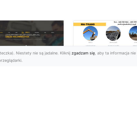
eczka). Niestety nie są jadalne. Kliknij
zgadzam się
, aby ta informacja nie 
rzeglądarki.
Wywóz Gruzu i
Odpadów
U XMar –
Budowlanych w
ezawodna Pomoc
Radomiu – Dlaczeg
ogowa w Radomiu
Warto Zlecić to
a Każdego Kierowcy
Profesjonalistom?
U XMar – Zawsze
Wywóz Gruzu – Kluczo
owi, Zawsze Blisko
Element Każdego Projek
et najbardziej
Budowlanego Wywóz gr
planowana podróż może