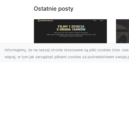
Ostatnie posty
Informujemy, że na naszej stronie stosowane są pliki cookies (tzw. ciast
więcej, w tym jak zarządzać plikami cookies za pośrednictwem swojej p
Zdjęcia dronem
FH
Tarnów – Twórz
Ni
wyjątkowe materiały z
Dr
lotu ptaka
dl
Współczesna technologia
FH
dronowa otwiera przed
Got
nami niesamowite
Naw
możliwości. Fotografia i
za
filmowanie...