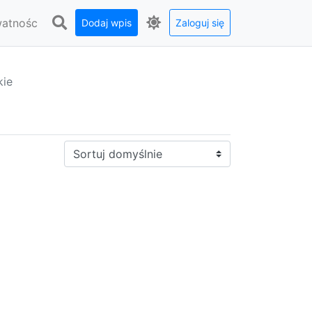
watnośc
Dodaj wpis
Zaloguj się
kie
Sortuj: