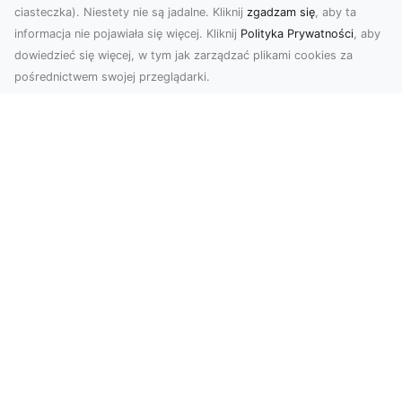
ciasteczka). Niestety nie są jadalne. Kliknij
zgadzam się
, aby ta
informacja nie pojawiała się więcej. Kliknij
Polityka Prywatności
, aby
dowiedzieć się więcej, w tym jak zarządzać plikami cookies za
pośrednictwem swojej przeglądarki.
Zdjęcia dronem Tarnów – Twórz
wyjątkowe materiały z lotu ptaka
Współczesna technologia dronowa otwiera przed
nami niesamowite możliwości. Fotografia i
filmowanie...
FHU XMar – Niezawodna Pomoc
Drogowa w Radomiu dla Każdego