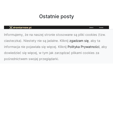
Ostatnie posty
Informujemy, że na naszej stronie stosowane są pliki cookies (tzw.
ciasteczka). Niestety nie są jadalne. Kliknij
zgadzam się
, aby ta
informacja nie pojawiała się więcej. Kliknij
Polityka Prywatności
, aby
dowiedzieć się więcej, w tym jak zarządzać plikami cookies za
pośrednictwem swojej przeglądarki.
Zdjęcia dronem Tarnów – Twórz
wyjątkowe materiały z lotu ptaka
Współczesna technologia dronowa otwiera przed
nami niesamowite możliwości. Fotografia i