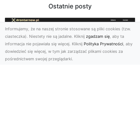
Ostatnie posty
Informujemy, że na naszej stronie stosowane są pliki cookies (tzw.
ciasteczka). Niestety nie są jadalne. Kliknij
zgadzam się
, aby ta
informacja nie pojawiała się więcej. Kliknij
Polityka Prywatności
, aby
dowiedzieć się więcej, w tym jak zarządzać plikami cookies za
pośrednictwem swojej przeglądarki.
Zdjęcia dronem Tarnów – Twórz
wyjątkowe materiały z lotu ptaka
Współczesna technologia dronowa otwiera przed
nami niesamowite możliwości. Fotografia i
filmowanie...