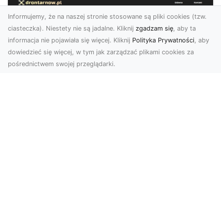
Informujemy, że na naszej stronie stosowane są pliki cookies (tzw.
ciasteczka). Niestety nie są jadalne. Kliknij
zgadzam się
, aby ta
informacja nie pojawiała się więcej. Kliknij
Polityka Prywatności
, aby
dowiedzieć się więcej, w tym jak zarządzać plikami cookies za
pośrednictwem swojej przeglądarki.
Zdjęcia dronem Tarnów – Twórz
wyjątkowe materiały z lotu ptaka
Współczesna technologia dronowa otwiera przed
nami niesamowite możliwości. Fotografia i
filmowanie...