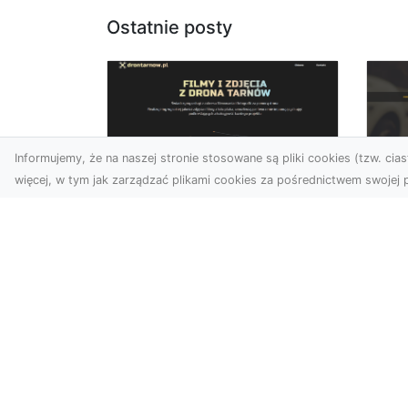
Ostatnie posty
Informujemy, że na naszej stronie stosowane są pliki cookies (tzw. ciast
więcej, w tym jak zarządzać plikami cookies za pośrednictwem swojej p
Zdjęcia dronem
FH
Tarnów – Twórz
Ni
wyjątkowe materiały z
Dr
lotu ptaka
dl
Współczesna technologia
FH
dronowa otwiera przed
Got
nami niesamowite
Naw
możliwości. Fotografia i
za
filmowanie...