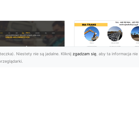
eczka). Niestety nie są jadalne. Kliknij
zgadzam się
, aby ta informacja nie 
rzeglądarki.
Wywóz Gruzu i
Odpadów
U XMar –
Budowlanych w
ezawodna Pomoc
Radomiu – Dlaczeg
ogowa w Radomiu
Warto Zlecić to
a Każdego Kierowcy
Profesjonalistom?
U XMar – Zawsze
Wywóz Gruzu – Kluczo
owi, Zawsze Blisko
Element Każdego Projek
et najbardziej
Budowlanego Wywóz gr
planowana podróż może