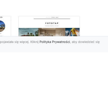
pojawiała się więcej. Kliknij
Polityka Prywatności
, aby dowiedzieć się
Delikatna i subtelna
tapeta jak koronka
o
hitem aranżacyjnym
tego sezonu!
Koronkowy materiał
wy
zachwyca od zawsze. Jego
tu
struktura bowiem kusi
uzu
swoją subtelnością i