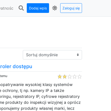
watnośc
Dodaj wpis
Zaloguj się
Sortuj:
roler dostępu
 temu
zaopatrywanie wysokiej klasy systemów
 ochrony, tj np. kamery IP a także
ingu, rejestratory IP, cyfrowe rejestratory
zne produkty do inspekcji wizyjnej a oprócz
oponujemy produkty własnej marki, lecz