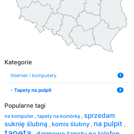
Kategorie
Internet i komputery
1
-
Tapety na pulpit
3
Popularne tagi
sprzedam
na komputer
,
tapety na komórkę
,
na pulpit
suknię ślubną
komis ślubny
,
,
,
tapeta
darmowe tapety na telefon