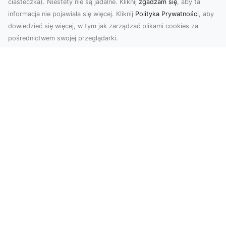
ciasteczka). Niestety nie są jadalne. Kliknij
zgadzam się
, aby ta
informacja nie pojawiała się więcej. Kliknij
Polityka Prywatności
, aby
dowiedzieć się więcej, w tym jak zarządzać plikami cookies za
pośrednictwem swojej przeglądarki.
Zdjęcia dronem Tarnów – Twórz
wyjątkowe materiały z lotu ptaka
Współczesna technologia dronowa otwiera przed
nami niesamowite możliwości. Fotografia i
filmowanie...