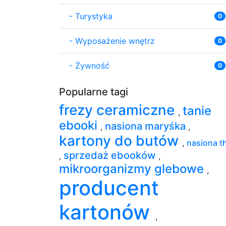
-
Turystyka
0
-
Wyposażenie wnętrz
0
-
Żywność
0
Popularne tagi
frezy ceramiczne
tanie
,
ebooki
nasiona maryśka
,
,
kartony do butów
,
nasiona t
sprzedaż ebooków
,
,
mikroorganizmy glebowe
,
producent
kartonów
,