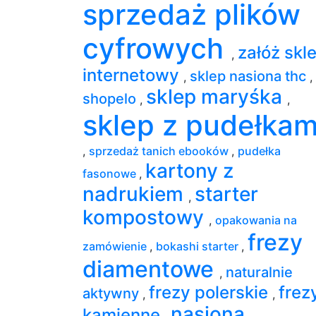
sprzedaż plików
cyfrowych
załóż skl
,
internetowy
sklep nasiona thc
,
,
sklep maryśka
shopelo
,
,
sklep z pudełkam
,
sprzedaż tanich ebooków
,
pudełka
kartony z
fasonowe
,
nadrukiem
starter
,
kompostowy
,
opakowania na
frezy
zamówienie
,
bokashi starter
,
diamentowe
naturalnie
,
frezy polerskie
frez
aktywny
,
,
nasiona
kamienne