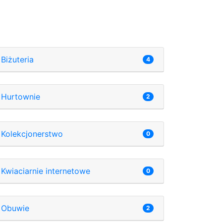
Biżuteria
4
Hurtownie
2
Kolekcjonerstwo
0
Kwiaciarnie internetowe
0
Obuwie
2