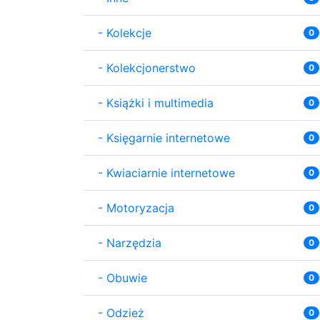
-
Kolekcje
0
-
Kolekcjonerstwo
0
-
Książki i multimedia
0
-
Księgarnie internetowe
0
-
Kwiaciarnie internetowe
0
-
Motoryzacja
0
-
Narzędzia
0
-
Obuwie
0
-
Odzież
0