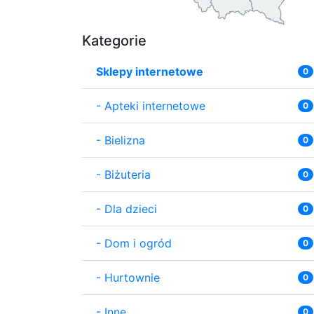
Kategorie
Sklepy internetowe
0
-
Apteki internetowe
0
-
Bielizna
0
-
Biżuteria
0
-
Dla dzieci
0
-
Dom i ogród
0
-
Hurtownie
0
-
Inne
0