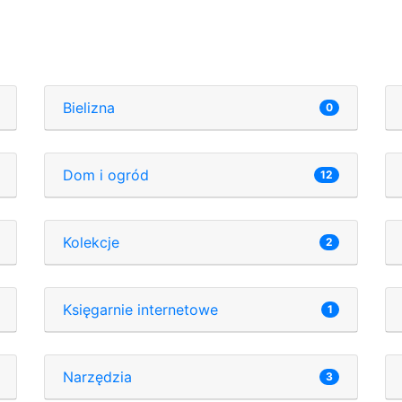
Bielizna
0
Dom i ogród
12
Kolekcje
2
Księgarnie internetowe
1
Narzędzia
3