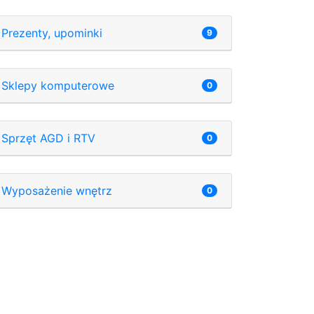
Prezenty, upominki
9
Sklepy komputerowe
0
Sprzęt AGD i RTV
0
Wyposażenie wnętrz
0