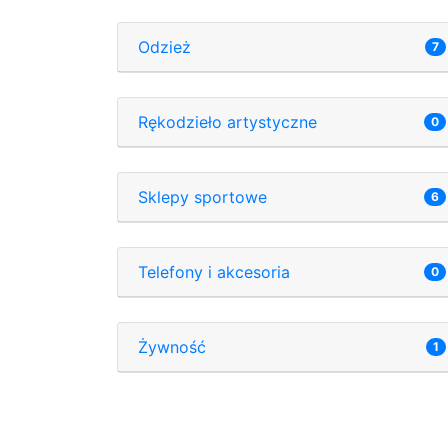
Odzież
7
Rękodzieło artystyczne
0
Sklepy sportowe
6
Telefony i akcesoria
0
Żywność
1