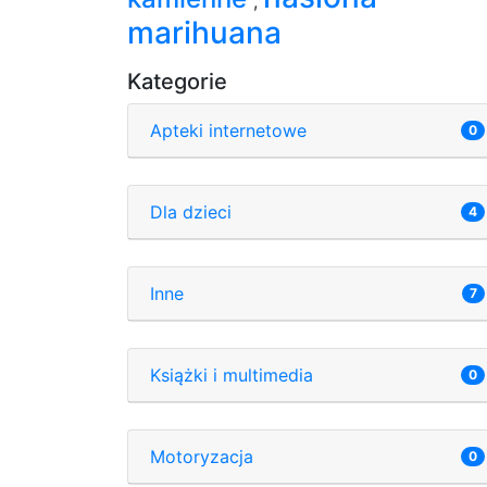
,
marihuana
Kategorie
Apteki internetowe
0
Dla dzieci
4
Inne
7
Książki i multimedia
0
Motoryzacja
0