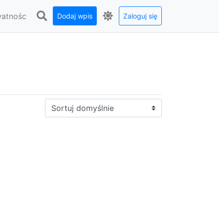
watnośc
Dodaj wpis
Zaloguj się
Sortuj: