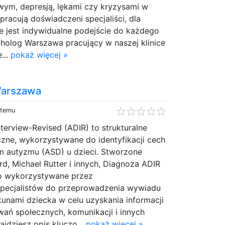
m, depresją, lękami czy kryzysami w
pracują doświadczeni specjaliści, dla
e jest indywidualne podejście do każdego
holog Warszawa pracujący w naszej klinice
...
pokaż więcej »
Warszawa
 temu
terview-Revised (ADIR) to strukturalne
zne, wykorzystywane do identyfikacji cech
m autyzmu (ASD) u dzieci. Stworzone
rd, Michael Rutter i innych, Diagnoza ADIR
o wykorzystywane przez
pecjalistów do przeprowadzenia wywiadu
kunami dziecka w celu uzyskania informacji
ań społecznych, komunikacji i innych
ajdziesz opis kluczo...
pokaż więcej »