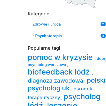
Kategorie
Zdrowie i uroda
2
-
Psychoterapia
8
Popularne tagi
pomoc w kryzysie
,
dobr
psycholog warszawa
,
biofeedback łódź
,
polski
diagnoza zawodowa
,
psycholog uk
ośrodek
,
psycholog
terapeutyczny
,
łódź
leczenie