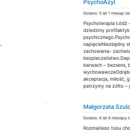
PsychoAzyl
Dodano: 5 lat 1 miesiąc t
Psychoterapia Łódź -
dziedziny profilaktyk
psychicznego.Psychot
g
,
napięcieNiezbędny st
zachowania- zachwian
bezpieczeństwo.Depr
barwach – bezsens, 
wychowawczeOdrębny 
akceptacja, miłość, g
patrzymy na żółto – 
Małgorzata Szul
Dodano: 6 lat 6 miesięcy 
Rozmaitego typu cho