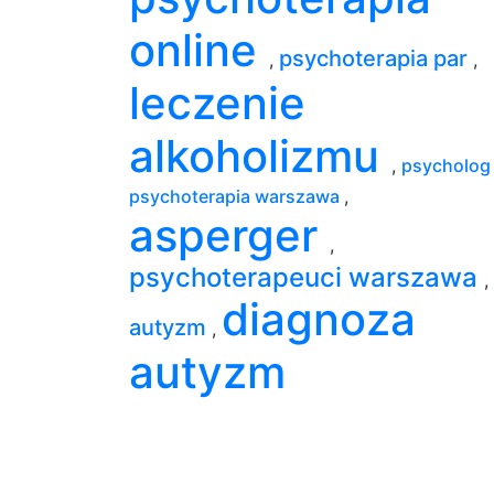
online
psychoterapia par
,
,
leczenie
alkoholizmu
,
psycholo
psychoterapia warszawa
,
asperger
,
psychoterapeuci warszawa
,
diagnoza
autyzm
,
autyzm