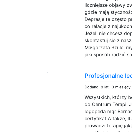
liczniejsze objawy z
gdzie mają stycznoś
Depresje te często 
co relacje z najukoc
Jeżeli nie chcesz dop
skontaktuj się z nasz
Małgorzata Szulc, my
jaki sposób radzić so
Profesjonalne le
Dodano: 8 lat 10 miesięcy
Wszystkich, którzy
do Centrum Terapii 
logopeda mgr Bernad
certyfikat A także, I
prowadzi terapię jąka