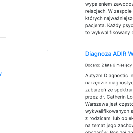
wypaleniem zawodowy
relacjach. W zespole 
których najważniejsz
pacjenta. Każdy psyc
to wykwalifikowany e
Diagnoza ADIR 
Dodano: 2 lata 6 miesięcy
y
Autyzm Diagnostic In
narzędzie diagnostyc
zaburzeń ze spektru
przez dr. Catherin Lo
Warszawa jest częst
wykwalifikowanych s
z rodzicami lub opie
na temat jego zachow
obszarów. Poniżej zn