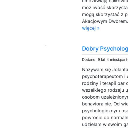
umożliwiają całkowite
możliwość skorzysta
mogą skorzystać z 
Akacjowym Dworem. 
więcej »
Dobry Psycholog
Dodano: 9 lat 4 miesiące 
Nazywam się Jolanta
psychoterapeutom i c
rodziny i terapii pa
wszelkiego rodzaju u
osobom uzależniony
behavioralnie. Od wi
psychologicznym os
powrocie do normaln
udzielam w swoim ga