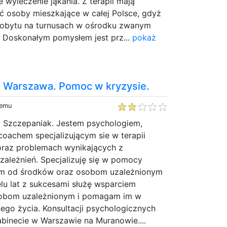
 wyleczenie jąkania. Z terapii mają
ć osoby mieszkające w całej Polsce, gdyż
pobytu na turnusach w ośrodku zwanym
Doskonałym pomysłem jest prz...
pokaż
 Warszawa. Pomoc w kryzysie.
temu
 Szczepaniak. Jestem psychologiem,
oachem specjalizującym sie w terapii
r oraz problemach wynikających z
zależnień. Specjalizuję się w pomocy
m od środków oraz osobom uzależnionym
elu lat z sukcesami służę wsparciem
obom uzależnionym i pomagam im w
ego życia. Konsultacji psychologicznych
binecie w Warszawie na Muranowie....