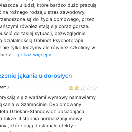
właszcza u ludzi, które bardzo dużo pracują
ć na różnego rodzaju stres zawodowy.
przenoszone są do życia domowego, przez
hańszymi również stają się coraz gorsze.
uścić do takiej sytuacji, bezwzględnie
ą działalnością Gabinet Psychoterapii
 nie tylko leczymy ale również szkolimy w
bie z ...
pokaż więcej »
czenie jąkania u dorosłych
 temu
 borykają się z wadami wymowy namawiamy
Jąkania w Szamocinie. Dyplomowany
eta Dziekan-Standowicz posiadająca
I a także III stopnia normalizacji mowy
nia, które dają doskonałe efekty i