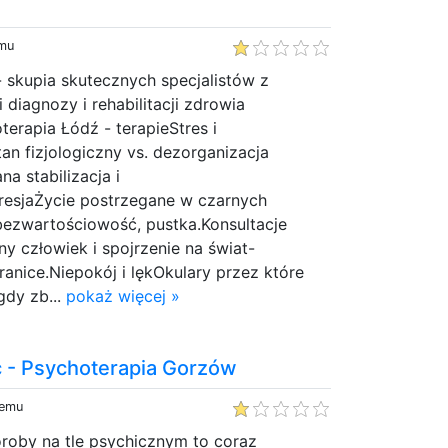
emu
 skupia skutecznych specjalistów z
i diagnozy i rehabilitacji zdrowia
erapia Łódź - terapieStres i
an fizjologiczny vs. dezorganizacja
a stabilizacja i
esjaŻycie postrzegane w czarnych
bezwartościowość, pustka.Konsultacje
człowiek i spojrzenie na świat-
ranice.Niepokój i lękOkulary przez które
gdy zb...
pokaż więcej »
c - Psychoterapia Gorzów
temu
roby na tle psychicznym to coraz