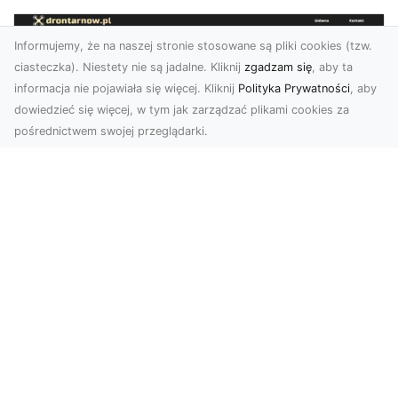
Informujemy, że na naszej stronie stosowane są pliki cookies (tzw.
ciasteczka). Niestety nie są jadalne. Kliknij
zgadzam się
, aby ta
informacja nie pojawiała się więcej. Kliknij
Polityka Prywatności
, aby
dowiedzieć się więcej, w tym jak zarządzać plikami cookies za
pośrednictwem swojej przeglądarki.
Zdjęcia dronem Tarnów – Twórz
wyjątkowe materiały z lotu ptaka
Współczesna technologia dronowa otwiera przed
nami niesamowite możliwości. Fotografia i
filmowanie...