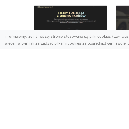
Informujemy, że na naszej stronie stosowane są pliki cookies (tzw. ciast
więcej, w tym jak zarządzać plikami cookies za pośrednictwem swojej p
Zdjęcia dronem
FH
Tarnów – Twórz
Ni
wyjątkowe materiały z
Dr
lotu ptaka
dl
Współczesna technologia
FH
dronowa otwiera przed
Got
nami niesamowite
Naw
możliwości. Fotografia i
za
filmowanie...
zos