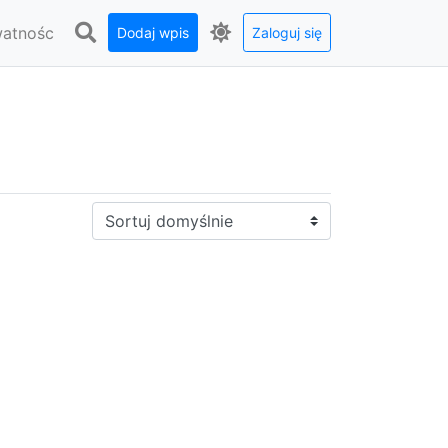
watnośc
Dodaj wpis
Zaloguj się
Sortuj: