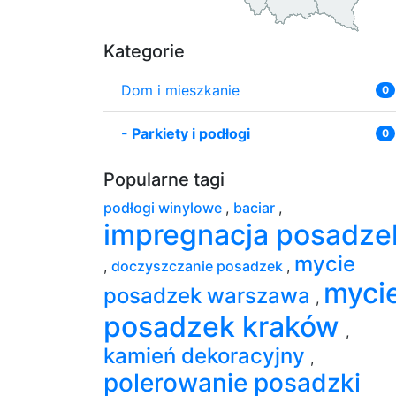
Kategorie
Dom i mieszkanie
0
-
Parkiety i podłogi
0
Popularne tagi
podłogi winylowe
,
baciar
,
impregnacja posadze
mycie
,
doczyszczanie posadzek
,
myci
posadzek warszawa
,
posadzek kraków
,
kamień dekoracyjny
,
polerowanie posadzki