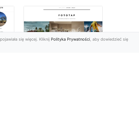
pojawiała się więcej. Kliknij
Polityka Prywatności
, aby dowiedzieć się
Delikatna i subtelna
tapeta jak koronka
o
hitem aranżacyjnym
tego sezonu!
Koronkowy materiał
wy
zachwyca od zawsze. Jego
tu
struktura bowiem kusi
uzu
swoją subtelnością i
delikatnoś...