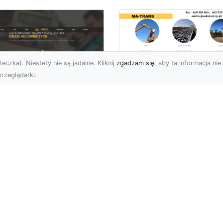
eczka). Niestety nie są jadalne. Kliknij
zgadzam się
, aby ta informacja nie 
rzeglądarki.
Wywóz Gruzu i
Odpadów
U XMar –
Budowlanych w
ezawodna Pomoc
Radomiu – Dlaczeg
ogowa w Radomiu
Warto Zlecić to
a Każdego Kierowcy
Profesjonalistom?
U XMar – Zawsze
Wywóz Gruzu – Kluczo
owi, Zawsze Blisko
Element Każdego Projek
et najbardziej
Budowlanego Wywóz gr
planowana podróż może
to nieodłączna część
tać zakłócon...
każd...