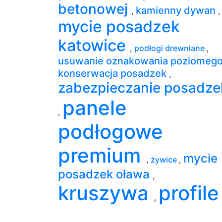
betonowej
kamienny dywan
,
,
mycie posadzek
katowice
,
podłogi drewniane
,
usuwanie oznakowania poziomeg
konserwacja posadzek
,
zabezpieczanie posadze
panele
,
podłogowe
premium
mycie
,
żywice
,
posadzek oława
,
kruszywa
profile
,