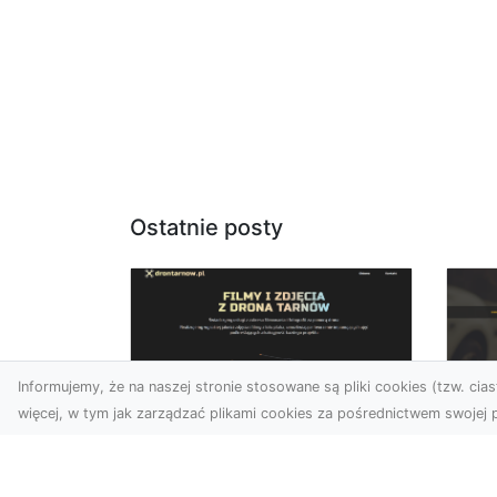
Ostatnie posty
Informujemy, że na naszej stronie stosowane są pliki cookies (tzw. ciast
więcej, w tym jak zarządzać plikami cookies za pośrednictwem swojej p
Zdjęcia dronem
FH
Tarnów – Twórz