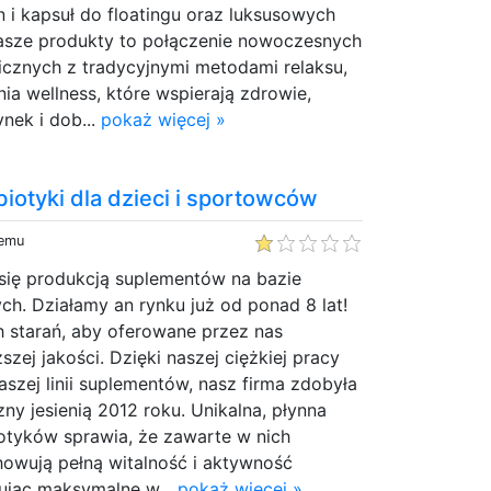
n i kapsuł do floatingu oraz luksusowych
asze produkty to połączenie nowoczesnych
icznych z tradycyjnymi metodami relaksu,
a wellness, które wspierają zdrowie,
nek i dob...
pokaż więcej »
biotyki dla dzieci i sportowców
temu
 się produkcją suplementów na bazie
ych. Działamy an rynku już od ponad 8 lat!
 starań, aby oferowane przez nas
zej jakości. Dzięki naszej ciężkiej pracy
szej linii suplementów, nasz firma zdobyła
ny jesienią 2012 roku. Unikalna, płynna
otyków sprawia, że zawarte w nich
owują pełną witalność i aktywność
tując maksymalne w...
pokaż więcej »