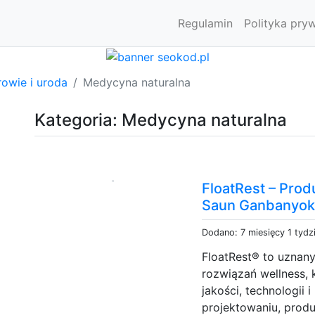
Regulamin
Polityka pry
owie i uroda
Medycyna naturalna
Kategoria: Medycyna naturalna
FloatRest – Pro
Saun Ganbanyo
Dodano: 7 miesięcy 1 tydz
FloatRest® to uznany
rozwiązań wellness,
jakości, technologii 
projektowaniu, prod