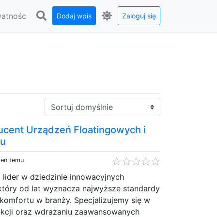
watnośc
Dodaj wpis
Zaloguj się
Sortuj:
ducent Urządzeń Floatingowych i
ku
ień temu
 lider w dziedzinie innowacyjnych
 który od lat wyznacza najwyższe standardy
i komfortu w branży. Specjalizujemy się w
ukcji oraz wdrażaniu zaawansowanych