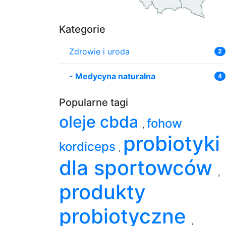
Kategorie
Zdrowie i uroda
2
-
Medycyna naturalna
4
Popularne tagi
oleje cbda
fohow
,
probiotyki
kordiceps
,
dla sportowców
,
produkty
probiotyczne
,