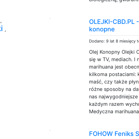
s
,
OLEJKI-CBD.PL - S
ki
konopne
,
Dodano: 9 lat 8 miesięcy 
Olej Konopny Olejki 
się w TV, mediach. I 
marihuana jest obecn
kilkoma postaciami: ka
maść, czy także płyn
różne sposoby na da
nas najwygodniejsze 
każdym razem wychod
Medyczna marihuana 
FOHOW Feniks S