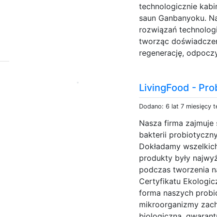
technologicznie kabi
saun Ganbanyoku. N
rozwiązań technolog
tworząc doświadczeni
regenerację, odpoczy
LivingFood - Pro
Dodano: 6 lat 7 miesięcy 
Nasza firma zajmuje
bakterii probiotyczn
Dokładamy wszelkich
produkty były najwyżs
podczas tworzenia na
Certyfikatu Ekologicz
forma naszych probi
mikroorganizmy zach
biologiczną, gwaran