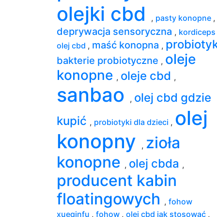
olejki cbd
,
pasty konopne
,
deprywacja sensoryczna
,
kordicep
probioty
maść konopna
olej cbd
,
,
oleje
bakterie probiotyczne
,
konopne
oleje cbd
,
,
sanbao
olej cbd gdzie
,
olej
kupić
,
probiotyki dla dzieci
,
konopny
zioła
,
konopne
olej cbda
,
,
producent kabin
floatingowych
,
fohow
xueqinfu
,
fohow
,
olej cbd jak stosować
,