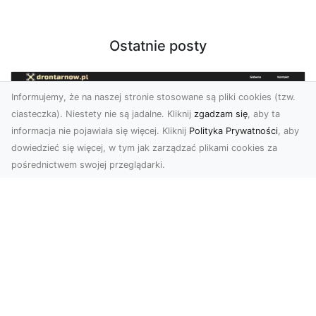
Ostatnie posty
Informujemy, że na naszej stronie stosowane są pliki cookies (tzw.
ciasteczka). Niestety nie są jadalne. Kliknij
zgadzam się
, aby ta
informacja nie pojawiała się więcej. Kliknij
Polityka Prywatności
, aby
dowiedzieć się więcej, w tym jak zarządzać plikami cookies za
pośrednictwem swojej przeglądarki.
Zdjęcia dronem Tarnów – Twórz
wyjątkowe materiały z lotu ptaka
Współczesna technologia dronowa otwiera przed
nami niesamowite możliwości. Fotografia i