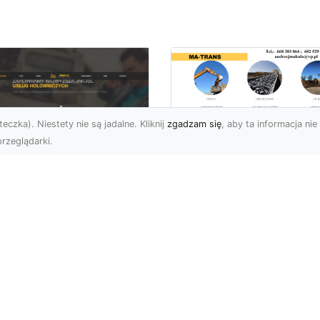
eczka). Niestety nie są jadalne. Kliknij
zgadzam się
, aby ta informacja nie 
rzeglądarki.
Wywóz Gruzu i
Odpadów
U XMar –
Budowlanych w
ezawodna Pomoc
Radomiu – Dlaczeg
ogowa w Radomiu
Warto Zlecić to
a Każdego Kierowcy
Profesjonalistom?
U XMar – Zawsze
Wywóz Gruzu – Kluczo
owi, Zawsze Blisko
Element Każdego Projek
et najbardziej
Budowlanego Wywóz gr
planowana podróż może