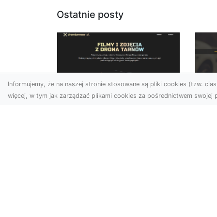
Ostatnie posty
Informujemy, że na naszej stronie stosowane są pliki cookies (tzw. ciast
więcej, w tym jak zarządzać plikami cookies za pośrednictwem swojej p
Zdjęcia dronem
FH
Tarnów – Twórz
Ni
wyjątkowe materiały z
Dr
lotu ptaka
dl
Współczesna technologia
FH
dronowa otwiera przed
Got
nami niesamowite
Naw
możliwości. Fotografia i
za
filmowanie...