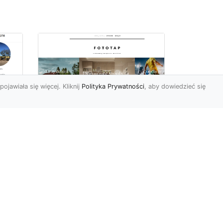
pojawiała się więcej. Kliknij
Polityka Prywatności
, aby dowiedzieć się
Delikatna i subtelna
tapeta jak koronka
o
hitem aranżacyjnym
tego sezonu!
Koronkowy materiał
wy
zachwyca od zawsze. Jego
tu
struktura bowiem kusi
uzu
swoją subtelnością i