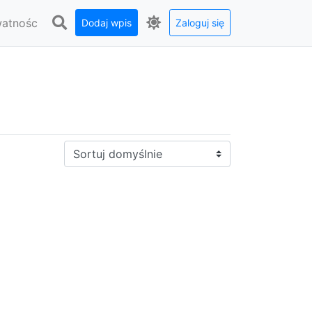
watnośc
Dodaj wpis
Zaloguj się
Sortuj: