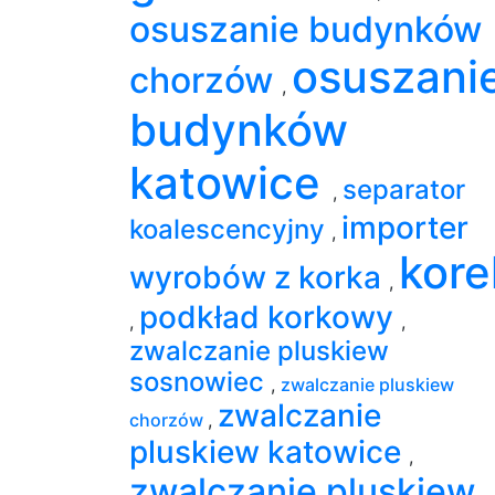
osuszanie budynków
osuszani
chorzów
,
budynków
katowice
separator
,
importer
koalescencyjny
,
kore
wyrobów z korka
,
podkład korkowy
,
,
zwalczanie pluskiew
sosnowiec
,
zwalczanie pluskiew
zwalczanie
chorzów
,
pluskiew katowice
,
zwalczanie pluskiew