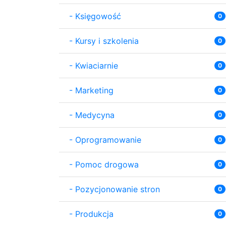
-
Księgowość
0
-
Kursy i szkolenia
0
-
Kwiaciarnie
0
-
Marketing
0
-
Medycyna
0
-
Oprogramowanie
0
-
Pomoc drogowa
0
-
Pozycjonowanie stron
0
-
Produkcja
0