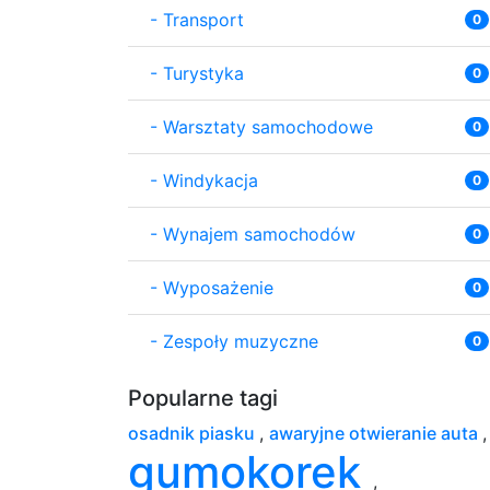
-
Transport
0
-
Turystyka
0
-
Warsztaty samochodowe
0
-
Windykacja
0
-
Wynajem samochodów
0
-
Wyposażenie
0
-
Zespoły muzyczne
0
Popularne tagi
osadnik piasku
,
awaryjne otwieranie auta
,
gumokorek
,