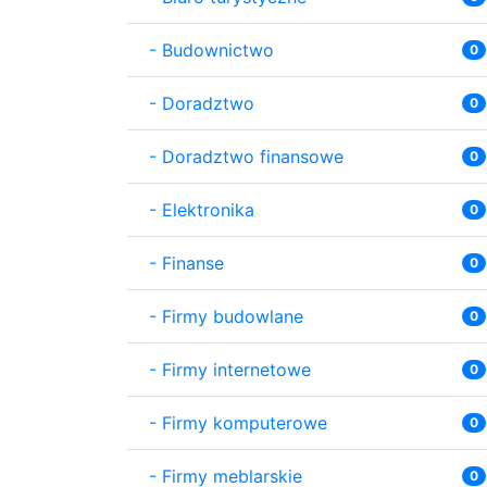
-
Budownictwo
0
-
Doradztwo
0
-
Doradztwo finansowe
0
-
Elektronika
0
-
Finanse
0
-
Firmy budowlane
0
-
Firmy internetowe
0
-
Firmy komputerowe
0
-
Firmy meblarskie
0