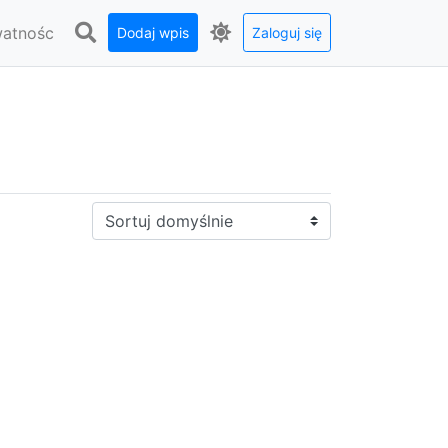
watnośc
Dodaj wpis
Zaloguj się
Sortuj: