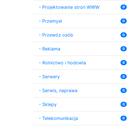
-
Projektowanie stron WWW
0
-
Przemysł
0
-
Przewóz osób
0
-
Reklama
0
-
Rolnictwo i hodowla
0
-
Serwery
0
-
Serwis, naprawa
0
-
Sklepy
0
-
Telekomunikacja
0