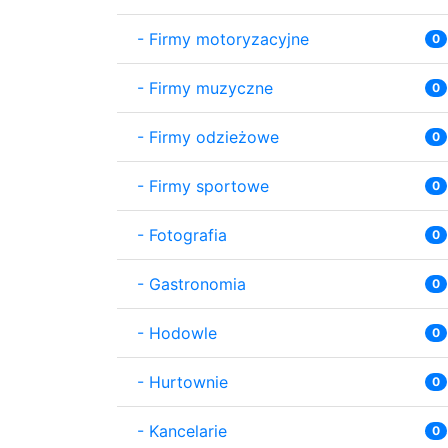
-
Firmy motoryzacyjne
0
-
Firmy muzyczne
0
-
Firmy odzieżowe
0
-
Firmy sportowe
0
-
Fotografia
0
-
Gastronomia
0
-
Hodowle
0
-
Hurtownie
0
-
Kancelarie
0