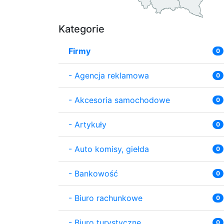
Kategorie
Firmy
0
-
Agencja reklamowa
0
-
Akcesoria samochodowe
0
-
Artykuły
0
-
Auto komisy, giełda
0
-
Bankowość
0
-
Biuro rachunkowe
0
-
Biuro turystyczne
0