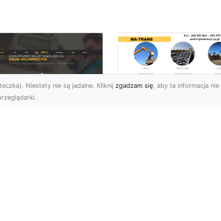
eczka). Niestety nie są jadalne. Kliknij
zgadzam się
, aby ta informacja nie 
rzeglądarki.
Wywóz Gruzu i
Odpadów
U XMar –
Budowlanych w
ezawodna Pomoc
Radomiu – Dlaczeg
ogowa w Radomiu
Warto Zlecić to
a Każdego Kierowcy
Profesjonalistom?
U XMar – Zawsze
Wywóz Gruzu – Kluczo
owi, Zawsze Blisko
Element Każdego Projek
et najbardziej
Budowlanego Wywóz gr
planowana podróż może