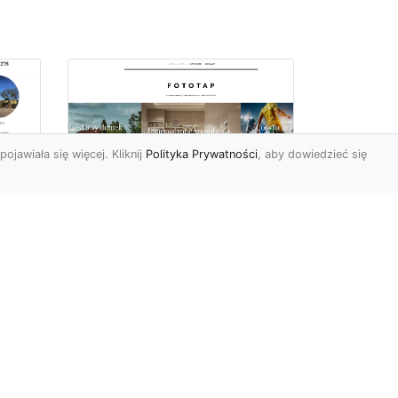
pojawiała się więcej. Kliknij
Polityka Prywatności
, aby dowiedzieć się
Delikatna i subtelna
tapeta jak koronka
o
hitem aranżacyjnym
tego sezonu!
Koronkowy materiał
wy
zachwyca od zawsze. Jego
tu
struktura bowiem kusi
uzu
swoją subtelnością i