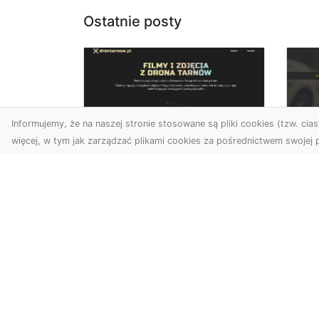
Ostatnie posty
Informujemy, że na naszej stronie stosowane są pliki cookies (tzw. ciast
więcej, w tym jak zarządzać plikami cookies za pośrednictwem swojej p
Zdjęcia dronem
FH
Tarnów – Twórz
Ni
wyjątkowe materiały z
Dr
lotu ptaka
dl
Współczesna technologia
FH
dronowa otwiera przed
Got
nami niesamowite
Naw
możliwości. Fotografia i
za
filmowanie...