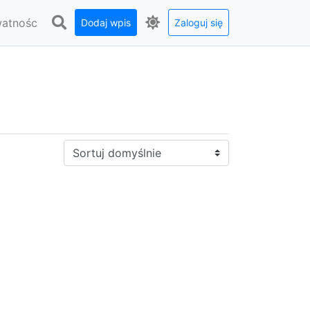
watnośc
Dodaj wpis
Zaloguj się
Sortuj: