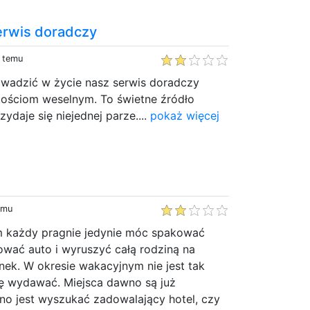
erwis doradczy
y temu
wadzić w życie nasz serwis doradczy
ościom weselnym. To świetne źródło
ydaje się niejednej parze....
pokaż więcej
emu
m każdy pragnie jedynie móc spakować
ować auto i wyruszyć całą rodziną na
ek. W okresie wakacyjnym nie jest tak
ię wydawać. Miejsca dawno są już
no jest wyszukać zadowalający hotel, czy