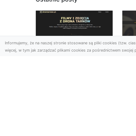
Informujemy, że na naszej stronie stosowane są pliki cookies (tzw. ciast
więcej, w tym jak zarządzać plikami cookies za pośrednictwem swojej p
Zdjęcia dronem
FH
Tarnów – Twórz
Ni
wyjątkowe materiały z
Dr
lotu ptaka
dl
Współczesna technologia
FH
dronowa otwiera przed
Got
nami niesamowite
Naw
możliwości. Fotografia i
za
filmowanie...
zos