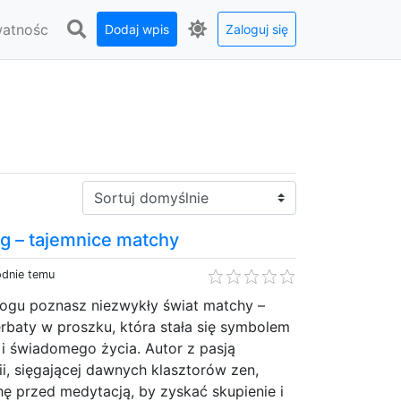
watnośc
Dodaj wpis
Zaloguj się
Sortuj:
g – tajemnice matchy
odnie temu
ogu poznasz niezwykły świat matchy –
herbaty w proszku, która stała się symbolem
i świadomego życia. Autor z pasją
ii, sięgającej dawnych klasztorów zen,
chę przed medytacją, by zyskać skupienie i