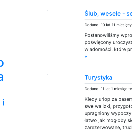
Ślub, wesele - s
Dodano: 10 lat 11 miesięc
Postanowiliśmy wpro
poświęcony uroczyst
wiadomości, które prz
»
o
a
Turystyka
Dodano: 11 lat 1 miesiąc t
Kiedy urlop za pase
i
swe walizki, przygot
upragniony wypoczyn
łatwo jak mogłoby s
zarezerwowane, trud