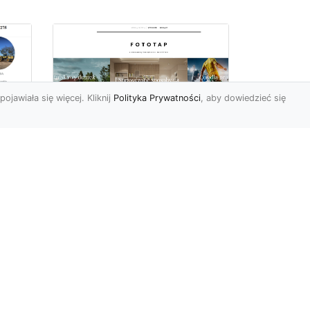
pojawiała się więcej. Kliknij
Polityka Prywatności
, aby dowiedzieć się
Delikatna i subtelna
tapeta jak koronka
o
hitem aranżacyjnym
tego sezonu!
Koronkowy materiał
wy
zachwyca od zawsze. Jego
tu
struktura bowiem kusi
uzu
swoją subtelnością i
delikatnoś...