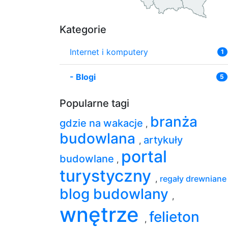
Kategorie
Internet i komputery
1
-
Blogi
5
Popularne tagi
branża
gdzie na wakacje
,
budowlana
artykuły
,
portal
budowlane
,
turystyczny
,
regały drewnian
blog budowlany
,
wnętrze
felieton
,