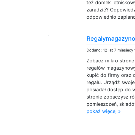
też domek letniskow
zaradzić? Odpowiedz
odpowiednio zaplano
Regalymagazyno
Dodano: 12 lat 7 miesięcy
Zobacz mikro strone
regałów magazynowyc
kupić do firmy oraz
regału. Urządź swoj
posiadał dostęp do 
stronie zobaczysz r
pomieszczeń, składów
pokaż więcej »