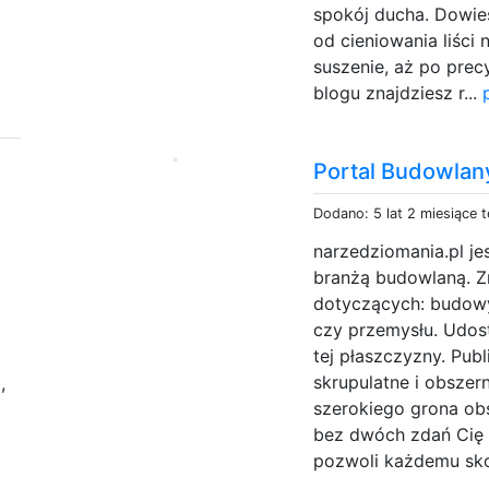
spokój ducha. Dowies
od cieniowania liści 
suszenie, aż po prec
blogu znajdziesz r...
Portal Budowlan
Dodano: 5 lat 2 miesiące 
narzedziomania.pl j
branżą budowlaną. Zn
dotyczących: budowy,
czy przemysłu. Udos
tej płaszczyzny. Pub
skrupulatne i obszer
e
,
szerokiego grona ob
bez dwóch zdań Cię 
pozwoli każdemu sk