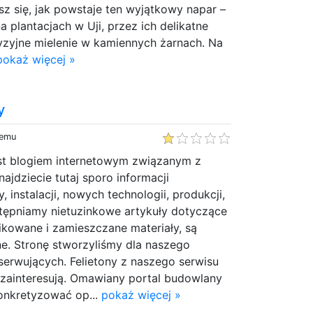
z się, jak powstaje ten wyjątkowy napar –
na plantacjach w Uji, przez ich delikatne
yzyjne mielenie w kamiennych żarnach. Na
pokaż więcej »
y
temu
est blogiem internetowym związanym z
ajdziecie tutaj sporo informacji
 instalacji, nowych technologii, produkcji,
tępniamy nietuzinkowe artykuły dotyczące
likowane i zamieszczane materiały, są
ne. Stronę stworzyliśmy dla naszego
serwujących. Felietony z naszego serwisu
zainteresują. Omawiany portal budowlany
onkretyzować op...
pokaż więcej »