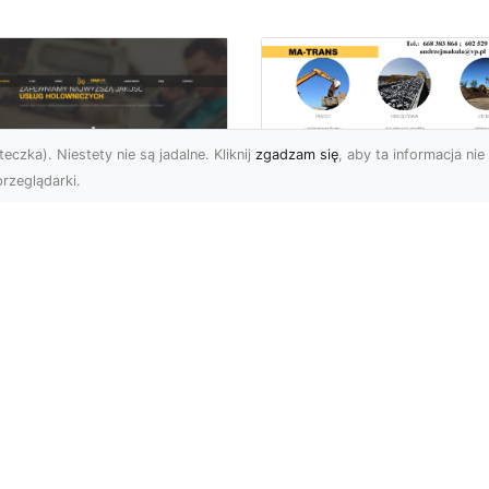
eczka). Niestety nie są jadalne. Kliknij
zgadzam się
, aby ta informacja nie 
rzeglądarki.
Wywóz Gruzu i
Odpadów
U XMar –
Budowlanych w
ezawodna Pomoc
Radomiu – Dlaczeg
ogowa w Radomiu
Warto Zlecić to
a Każdego Kierowcy
Profesjonalistom?
U XMar – Zawsze
Wywóz Gruzu – Kluczo
owi, Zawsze Blisko
Element Każdego Projek
et najbardziej
Budowlanego Wywóz gr
planowana podróż może
to nieodłączna część
tać zakłócon...
każd...