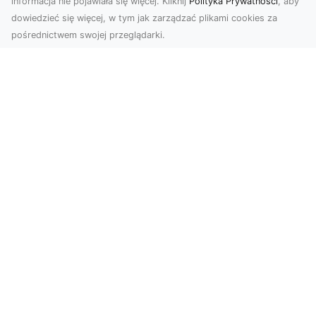
informacja nie pojawiała się więcej. Kliknij
Polityka Prywatności
, aby
dowiedzieć się więcej, w tym jak zarządzać plikami cookies za
pośrednictwem swojej przeglądarki.
Zdjęcia dronem Tarnów – Twórz
wyjątkowe materiały z lotu ptaka
Współczesna technologia dronowa otwiera przed
nami niesamowite możliwości. Fotografia i
filmowanie...