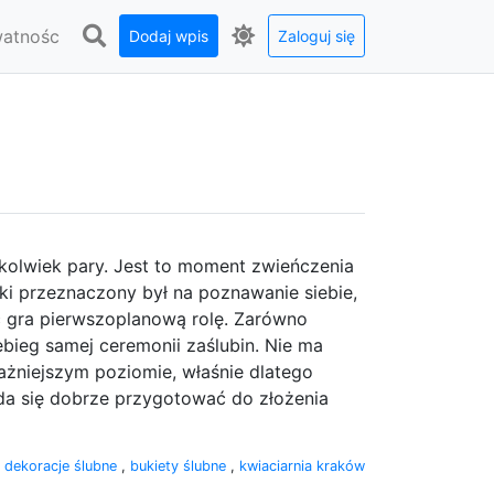
watnośc
Dodaj wpis
Zaloguj się
jkolwiek pary. Jest to moment zwieńczenia
aki przeznaczony był na poznawanie siebie,
ć gra pierwszoplanową rolę. Zarówno
zebieg samej ceremonii zaślubin. Nie ma
ażniejszym poziomie, właśnie dlatego
da się dobrze przygotować do złożenia
:
dekoracje ślubne
,
bukiety ślubne
,
kwiaciarnia kraków