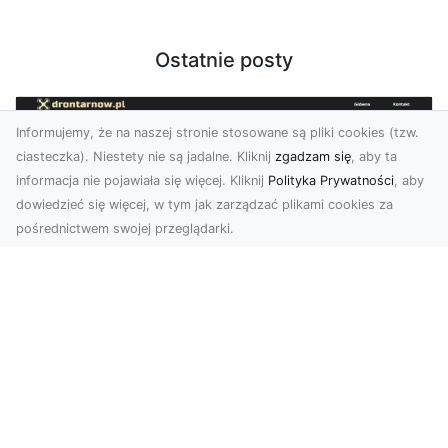
Ostatnie posty
Informujemy, że na naszej stronie stosowane są pliki cookies (tzw.
ciasteczka). Niestety nie są jadalne. Kliknij
zgadzam się
, aby ta
informacja nie pojawiała się więcej. Kliknij
Polityka Prywatności
, aby
dowiedzieć się więcej, w tym jak zarządzać plikami cookies za
pośrednictwem swojej przeglądarki.
Zdjęcia dronem Tarnów – Twórz
wyjątkowe materiały z lotu ptaka
Współczesna technologia dronowa otwiera przed
nami niesamowite możliwości. Fotografia i