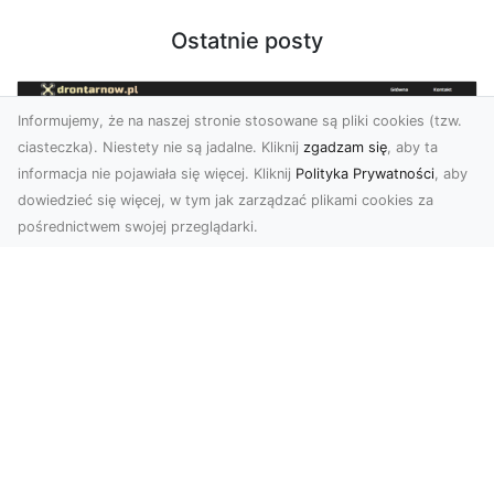
Ostatnie posty
Informujemy, że na naszej stronie stosowane są pliki cookies (tzw.
ciasteczka). Niestety nie są jadalne. Kliknij
zgadzam się
, aby ta
informacja nie pojawiała się więcej. Kliknij
Polityka Prywatności
, aby
dowiedzieć się więcej, w tym jak zarządzać plikami cookies za
pośrednictwem swojej przeglądarki.
Zdjęcia dronem Tarnów – Twórz
wyjątkowe materiały z lotu ptaka
Współczesna technologia dronowa otwiera przed
nami niesamowite możliwości. Fotografia i
filmowanie...