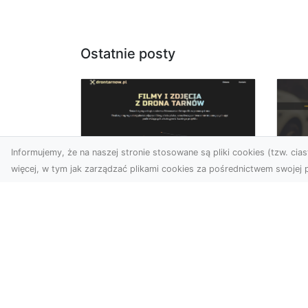
Ostatnie posty
Informujemy, że na naszej stronie stosowane są pliki cookies (tzw. ciast
więcej, w tym jak zarządzać plikami cookies za pośrednictwem swojej p
Zdjęcia dronem
FH
Tarnów – Twórz
Ni
wyjątkowe materiały z
Dr
lotu ptaka
dl
Współczesna technologia
FH
dronowa otwiera przed
Got
nami niesamowite