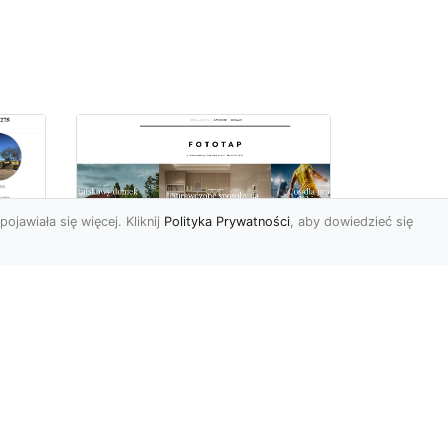
pojawiała się więcej. Kliknij
Polityka Prywatności
, aby dowiedzieć się
Delikatna i subtelna
tapeta jak koronka
o
hitem aranżacyjnym
tego sezonu!
Koronkowy materiał
wy
zachwyca od zawsze. Jego