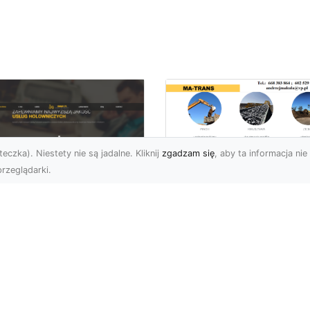
eczka). Niestety nie są jadalne. Kliknij
zgadzam się
, aby ta informacja nie 
rzeglądarki.
Wywóz Gruzu i
Odpadów
U XMar –
Budowlanych w
ezawodna Pomoc
Radomiu – Dlaczeg
ogowa w Radomiu
Warto Zlecić to
a Każdego Kierowcy
Profesjonalistom?
U XMar – Zawsze
Wywóz Gruzu – Kluczo
owi, Zawsze Blisko