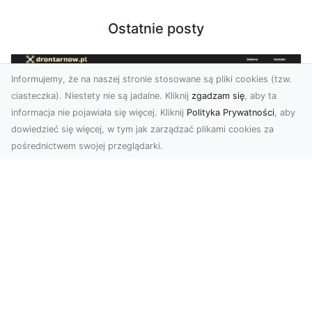
Ostatnie posty
Informujemy, że na naszej stronie stosowane są pliki cookies (tzw.
ciasteczka). Niestety nie są jadalne. Kliknij
zgadzam się
, aby ta
informacja nie pojawiała się więcej. Kliknij
Polityka Prywatności
, aby
dowiedzieć się więcej, w tym jak zarządzać plikami cookies za
pośrednictwem swojej przeglądarki.
Zdjęcia dronem Tarnów – Twórz
wyjątkowe materiały z lotu ptaka
Współczesna technologia dronowa otwiera przed
nami niesamowite możliwości. Fotografia i
filmowanie...