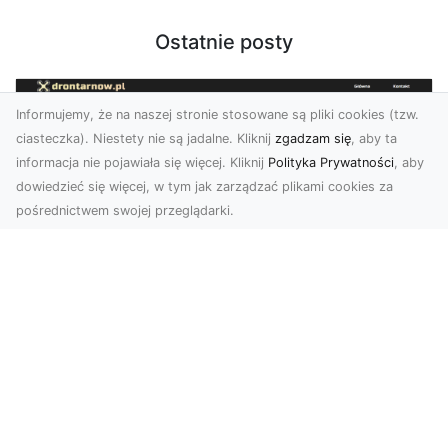
Ostatnie posty
Informujemy, że na naszej stronie stosowane są pliki cookies (tzw.
ciasteczka). Niestety nie są jadalne. Kliknij
zgadzam się
, aby ta
informacja nie pojawiała się więcej. Kliknij
Polityka Prywatności
, aby
dowiedzieć się więcej, w tym jak zarządzać plikami cookies za
pośrednictwem swojej przeglądarki.
Zdjęcia dronem Tarnów – Twórz
wyjątkowe materiały z lotu ptaka
Współczesna technologia dronowa otwiera przed
nami niesamowite możliwości. Fotografia i
filmowanie...