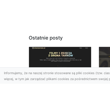
Ostatnie posty
Informujemy, że na naszej stronie stosowane są pliki cookies (tzw. ciast
więcej, w tym jak zarządzać plikami cookies za pośrednictwem swojej p
Zdjęcia dronem
FH
Tarnów – Twórz
Ni
wyjątkowe materiały z
Dr
lotu ptaka