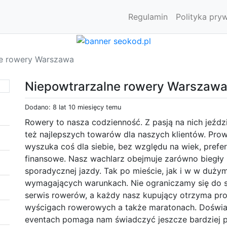
Regulamin
Polityka pry
ne rowery Warszawa
Niepowtrarzalne rowery Warszaw
Dodano: 8 lat 10 miesięcy temu
Rowery to nasza codzienność. Z pasją na nich jeź
też najlepszych towarów dla naszych klientów. Pr
wyszuka coś dla siebie, bez względu na wiek, pref
finansowe. Nasz wachlarz obejmuje zarówno biegły 
sporadycznej jazdy. Tak po mieście, jak i w w duż
wymagających warunkach. Nie ograniczamy się do 
serwis rowerów, a każdy nasz kupujący otrzyma prof
wyścigach rowerowych a także maratonach. Doświa
eventach pomaga nam świadczyć jeszcze bardziej pr