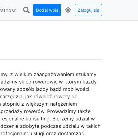
watnośc
Dodaj wpis
Zaloguj się
a
dzimy, z wielkim zaangażowaniem szukamy
owadzimy sklep rowerowy, w którym każdy
erowany sposób jazdy bądź możliwości
narzędzia, jak również rowery do
ym stopniu z większym natężeniem
sprzedaży rowerów. Prowadzimy także
esjonalne konsulting. Bierzemy udział w
dczenie zdobyte podczas udziału w takich
ofesjonalne usługi oraz dostarczać