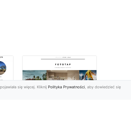
pojawiała się więcej. Kliknij
Polityka Prywatności
, aby dowiedzieć się
Delikatna i subtelna
tapeta jak koronka
o
hitem aranżacyjnym