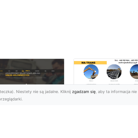
eczka). Niestety nie są jadalne. Kliknij
zgadzam się
, aby ta informacja nie 
rzeglądarki.
Wywóz Gruzu i
Odpadów
U XMar –
Budowlanych w
ezawodna Pomoc
Radomiu – Dlaczeg
ogowa w Radomiu
Warto Zlecić to