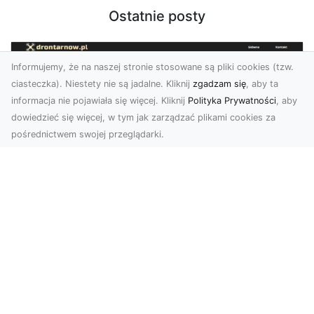
Ostatnie posty
Informujemy, że na naszej stronie stosowane są pliki cookies (tzw.
ciasteczka). Niestety nie są jadalne. Kliknij
zgadzam się
, aby ta
informacja nie pojawiała się więcej. Kliknij
Polityka Prywatności
, aby
dowiedzieć się więcej, w tym jak zarządzać plikami cookies za
pośrednictwem swojej przeglądarki.
Zdjęcia dronem Tarnów – Twórz
wyjątkowe materiały z lotu ptaka
Współczesna technologia dronowa otwiera przed
nami niesamowite możliwości. Fotografia i
filmowanie...