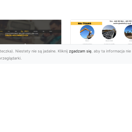
eczka). Niestety nie są jadalne. Kliknij
zgadzam się
, aby ta informacja nie 
rzeglądarki.
Wywóz Gruzu i
Odpadów
U XMar –
Budowlanych w
ezawodna Pomoc
Radomiu – Dlaczeg
ogowa w Radomiu
Warto Zlecić to
a Każdego Kierowcy
Profesjonalistom?
U XMar – Zawsze
Wywóz Gruzu – Kluczo
owi, Zawsze Blisko
Element Każdego Projek
et najbardziej
Budowlanego Wywóz gr
planowana podróż może