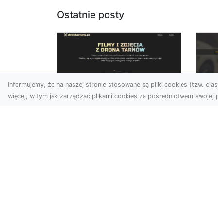
Ostatnie posty
Informujemy, że na naszej stronie stosowane są pliki cookies (tzw. ciast
więcej, w tym jak zarządzać plikami cookies za pośrednictwem swojej p
Zdjęcia dronem
FH
Tarnów – Twórz
Ni
wyjątkowe materiały z
Dr
lotu ptaka
dl
Współczesna technologia
FH
dronowa otwiera przed
Got
nami niesamowite
Naw
możliwości. Fotografia i
za
filmowanie...