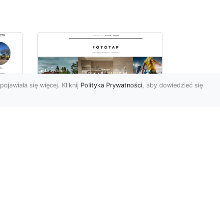
pojawiała się więcej. Kliknij
Polityka Prywatności
, aby dowiedzieć się
Delikatna i subtelna
tapeta jak koronka
o
hitem aranżacyjnym
tego sezonu!
Koronkowy materiał
wy
zachwyca od zawsze. Jego
tu
struktura bowiem kusi
uzu
swoją subtelnością i