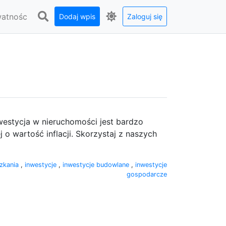
watnośc
Dodaj wpis
Zaloguj się
estycja w nieruchomości jest bardzo
 o wartość inflacji. Skorzystaj z naszych
zkania
,
inwestycje
,
inwestycje budowlane
,
inwestycje
gospodarcze