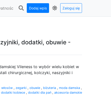
watnośc
Dodaj wpis
Zaloguj się
szyjniki, dodatki, obuwie -
amskiej Vileness to wybór wielu kobiet w
li chirurgicznej, kolczyki, naszyjniki i
o włosów
,
zegarki
,
obuwie
,
biżuteria
,
moda damska
,
,
dodatki kobiece
,
dodatki dla pań
,
akcesoria damskie