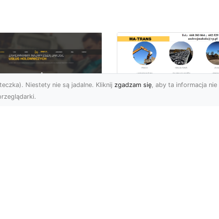
eczka). Niestety nie są jadalne. Kliknij
zgadzam się
, aby ta informacja nie 
rzeglądarki.
Wywóz Gruzu i
Odpadów
U XMar –
Budowlanych w
ezawodna Pomoc
Radomiu – Dlaczeg
ogowa w Radomiu
Warto Zlecić to
a Każdego Kierowcy
Profesjonalistom?
U XMar – Zawsze
Wywóz Gruzu – Kluczo
owi, Zawsze Blisko
Element Każdego Projek
et najbardziej
Budowlanego Wywóz gr
planowana podróż może