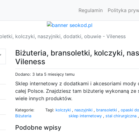
Regulamin
Polityka pry
oletki, kolczyki, naszyjniki, dodatki, obuwie - Vileness
Biżuteria, bransoletki, kolczyki, na
Vileness
Dodano: 3 lata 5 miesięcy temu
Sklep internetowy z dodatkami i akcesoriami mody d
całej Polsce. Znajdziesz tam biżuterię wykonaną ze sta
wiele innych produktów.
Kategorie:
Tagi:
kolczyki
,
naszyjniki
,
bransoletki
,
opaski d
Biżuteria
sklep internetowy
,
stal chirurgiczna
Podobne wpisy