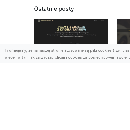
Ostatnie posty
Informujemy, że na naszej stronie stosowane są pliki cookies (tzw. ciast
więcej, w tym jak zarządzać plikami cookies za pośrednictwem swojej p
Zdjęcia dronem
FH
Tarnów – Twórz
Ni
wyjątkowe materiały z
Dr
lotu ptaka
dl
Współczesna technologia
FH
dronowa otwiera przed
Got
nami niesamowite
Naw
możliwości. Fotografia i
za
filmowanie...