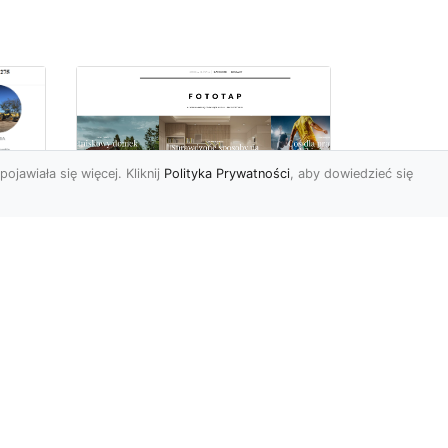
pojawiała się więcej. Kliknij
Polityka Prywatności
, aby dowiedzieć się
Delikatna i subtelna
tapeta jak koronka
o
hitem aranżacyjnym
tego sezonu!
Koronkowy materiał
wy
zachwyca od zawsze. Jego
tu
struktura bowiem kusi
uzu
swoją subtelnością i