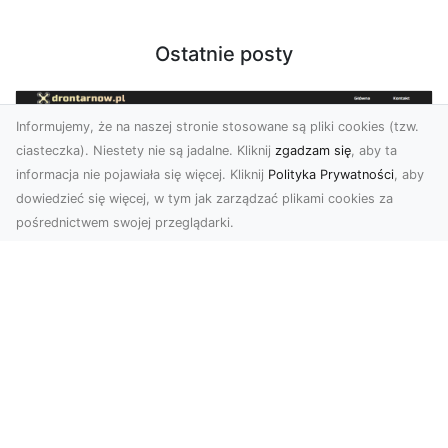
Ostatnie posty
Informujemy, że na naszej stronie stosowane są pliki cookies (tzw.
ciasteczka). Niestety nie są jadalne. Kliknij
zgadzam się
, aby ta
informacja nie pojawiała się więcej. Kliknij
Polityka Prywatności
, aby
dowiedzieć się więcej, w tym jak zarządzać plikami cookies za
pośrednictwem swojej przeglądarki.
Zdjęcia dronem Tarnów – Twórz
wyjątkowe materiały z lotu ptaka
Współczesna technologia dronowa otwiera przed
nami niesamowite możliwości. Fotografia i